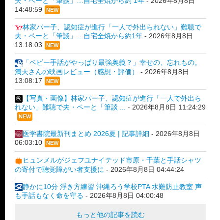
夫・ペーと「筆談」…自宅全焼から約 1年
-
2026年8月8日
14:48:59
NEW
林家パー子、認知症が進行「一人で外出られない」難聴で
夫・ペーと「筆談」…自宅全焼から約1年
-
2026年8月8日
13:18:03
NEW
「ベビー手話がやっぱり最強奥義？」幸せの、忘れもの。
満天さんの映画レビュー（感想・評価）
-
2026年8月8日
13:08:17
NEW
【写真・画像】林家パー子、認知症が進行「一人で外出ら
れない」難聴で夫・ペーと「筆談 ...
-
2026年8月8日 11:24:29
NEW
医学書院最新刊まとめ 2026夏 | 記事詳細
-
2026年8月8日
06:03:10
NEW
ヒュンメルがジェフユナイテッド市原・千葉と手話シャツ
の寄付で聴覚障がい者支援に
-
2026年8月8日 04:44:24
静かに10分 浮き方練習 沖縄ろう学校PTA 水難防止教室 声
も手話もなく命を守る
-
2026年8月8日 04:00:48
もっと他の記事を読む