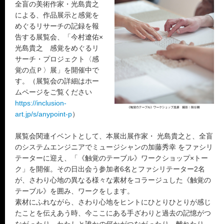
全盲の美術作家・光島貴之
による、作品展示と感覚を
めぐるリサーチの記録を報
告する展覧会、「今村遼佑×
光島貴之 感覚をめぐるリ
サーチ・プロジェクト〈感
覚の点Ｐ〉展」を開催中で
す。（展覧会の詳細はホー
ムページをご覧ください
https://inclusion-
art.jp/s/anypoint-p
）
展覧会関連イベントとして、本展出展作家・ 光島貴之と、全盲
のシステムエンジニアでミュージシャンの加藤秀幸 をファシリ
テーターに迎え、「《触覚のテーブル》ワークショップ×トー
ク」を開催。その日出会う参加者6名とファシリテーター2名
が、さわり心地の異なる様々な素材をコラージュした《触覚の
テーブル》を囲み、ワークをします。
素材にふれながら、さわり心地をヒントにひとりひとりが感じ
たことを伝えあう時、今ここにある手ざわりと過去の記憶がつ