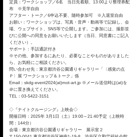
定員：ワークショップ／6名 当日先着順、13:00より整理券配
布 ※見学自由
アフター・トーク／6申込不要、随時参加可 ※入退室自由
お願い：ワークショップは、写真・音声・動画等で記録し、会
場、ウェブサイト、SNS等で公開します。ご参加には、撮影並
びに公開への同意をお願いいたします（当日、同意書にご記入
ください）。
サポート：手話通訳付き
※その他、参加するにあたり、必要なことやものがありました
ら、お気軽にご相談ください。
問い合わせ先：東京都渋谷公園通りギャラリー「〈感覚の点
Ｐ〉展 ワークショップ＆トーク」係
Email：skdg-event2024(at)mot-art.jp ※メール送信時は(at)を
＠に置き換えてください。
TEL：03-5422-3151
◇『ナイトクルージング』上映会◇
開催日時：2025年 3月1日（土）19:00～21:40予定（上映時
間：144分）
会場：東京都渋谷公園通りギャラリー 展示室２
〒150-0041 東京都渋谷区神南1-19-8 渋谷区立勤労福祉会館