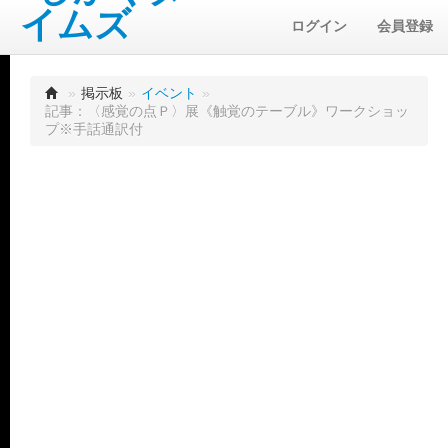
ログイン
会員登録
»
掲示板
»
イベント
»
記事：〈感覚の点Ｐ〉展《触覚のテーブル》ワークショッ
プ※手話通訳付