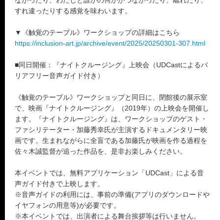
ながったり、わたしと誰かの何かがつながったり、離れたり、
すれ違ったりする感覚を味わいます。
▼《触覚のテーブル》ワークショップの詳細はこちら
https://inclusion-art.jp/archive/event/2025/20250301-307.html
■同日開催：『ナイトクルージング』上映会（UDCastによるバ
リアフリー音声ガイド付き）
《触覚のテーブル》ワークショップと同日に、閉館後の展示室
で、映画『ナイトクルージング』（2019年）の上映会を開催し
ます。『ナイトクルージング』は、ワークショップのゲスト・
ファシリテーター・加藤秀幸氏が主演するドキュメンタリー映
画です。生まれながらに全盲である加藤氏が映画を作る過程を
佐々木誠監督が追った作品を、是非お楽しみください。
本イベントでは、無料アプリケーション「UDCast」による音
声ガイド付きで上映します。
※音声ガイドの利用には、事前の準備(アプリのダウンロードや
イヤフォンの用意等)が必要です。
※本イベントでは、出演者による舞台挨拶等は行いません。