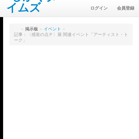
ログイン
会員登録
»
掲示板
»
イベント
»
記事：〈感覚の点Ｐ〉展 関連イベント「アーティスト・ト
ーク」