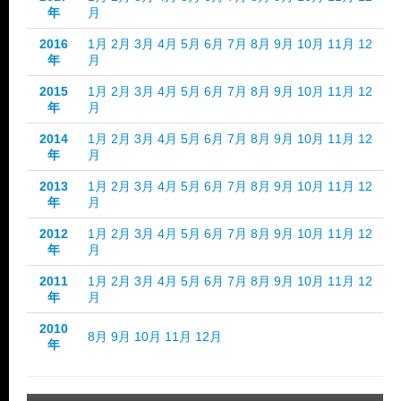
年
月
2016
1月
2月
3月
4月
5月
6月
7月
8月
9月
10月
11月
12
年
月
2015
1月
2月
3月
4月
5月
6月
7月
8月
9月
10月
11月
12
年
月
2014
1月
2月
3月
4月
5月
6月
7月
8月
9月
10月
11月
12
年
月
2013
1月
2月
3月
4月
5月
6月
7月
8月
9月
10月
11月
12
年
月
2012
1月
2月
3月
4月
5月
6月
7月
8月
9月
10月
11月
12
年
月
2011
1月
2月
3月
4月
5月
6月
7月
8月
9月
10月
11月
12
年
月
2010
8月
9月
10月
11月
12月
年