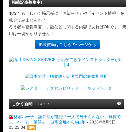
掲載記事募集中!
あなたも、しかく掲示板に「お知らせ」や「イベント情報」を
載せてみませんか？
ろう者や聴覚障害、手話などに関する内容であればOKです。費
用は一切かかりません！
掲載依頼はこちらのページから
しかく新聞
PAPER
林家パー子、認知症が進行「一人で外出られない」難聴で
夫・ペーと「筆談」…自宅全焼から約1年
-
2026年8月9日
03:23:34
NEW