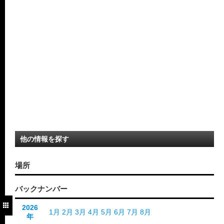
他の情報を探す
場所
バックナンバー
2026
1月
2月
3月
4月
5月
6月
7月
8月
年