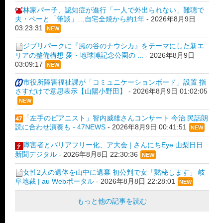
林家パー子、認知症が進行「一人で外出られない」難聴で
夫・ペーと「筆談」…自宅全焼から約1年
-
2026年8月9日
03:23:31
NEW
ジブリパークに『風の谷のナウシカ』をテーマにした新エ
リアの整備構想 愛・地球博記念公園の ...
-
2026年8月9日
03:09:17
NEW
市役所障害福祉課が「コミュニケーションボード」設置 指
さすだけで意思表示【山陽小野田】
-
2026年8月9日 01:02:05
NEW
「左手のピアニスト」智内威雄さんコンサート 今治 民話朗
読に合わせ演奏も - 47NEWS
-
2026年8月9日 00:41:51
NEW
障害者とバリアフリー化、ア大会 | さんにちEye 山梨日日
新聞デジタル
-
2026年8月8日 22:30:36
NEW
女性2人の遺体を山中に遺棄 初公判で女「黙秘します」 岐
阜地裁 | au Webポータル
-
2026年8月8日 22:28:01
NEW
もっと他の記事を読む