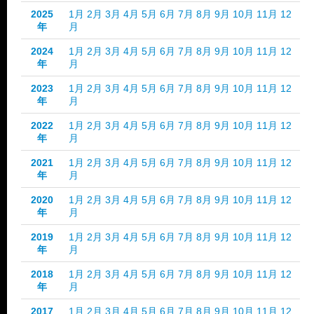
2025
1月
2月
3月
4月
5月
6月
7月
8月
9月
10月
11月
12
年
月
2024
1月
2月
3月
4月
5月
6月
7月
8月
9月
10月
11月
12
年
月
2023
1月
2月
3月
4月
5月
6月
7月
8月
9月
10月
11月
12
年
月
2022
1月
2月
3月
4月
5月
6月
7月
8月
9月
10月
11月
12
年
月
2021
1月
2月
3月
4月
5月
6月
7月
8月
9月
10月
11月
12
年
月
2020
1月
2月
3月
4月
5月
6月
7月
8月
9月
10月
11月
12
年
月
2019
1月
2月
3月
4月
5月
6月
7月
8月
9月
10月
11月
12
年
月
2018
1月
2月
3月
4月
5月
6月
7月
8月
9月
10月
11月
12
年
月
2017
1月
2月
3月
4月
5月
6月
7月
8月
9月
10月
11月
12