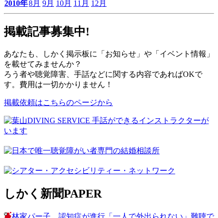
2010年
8月
9月
10月
11月
12月
掲載記事募集中!
あなたも、しかく掲示板に「お知らせ」や「イベント情報」
を載せてみませんか？
ろう者や聴覚障害、手話などに関する内容であればOKで
す。費用は一切かかりません！
掲載依頼はこちらのページから
しかく新聞
PAPER
林家パー子、認知症が進行「一人で外出られない」難聴で