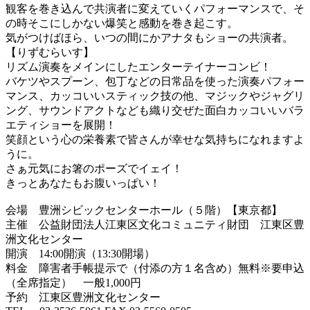
観客を巻き込んで共演者に変えていくパフォーマンスで、そ
の時そこにしかない爆笑と感動を巻き起こす。
気がつけばほら、いつの間にかアナタもショーの共演者。
【りずむらいす】
リズム演奏をメインにしたエンターテイナーコンビ！
バケツやスプーン、包丁などの日常品を使った演奏パフォー
マンス、カッコいいスティック技の他、マジックやジャグリ
ング、サウンドアクトなども織り交ぜた面白カッコいいバラ
エティショーを展開！
笑顔という心の栄養素で皆さんが幸せな気持ちになれますよ
うに。
さぁ元気にお箸のポーズでイェイ！
きっとあなたもお腹いっぱい！
会場 豊洲シビックセンターホール（５階）【東京都】
主催 公益財団法人江東区文化コミュニティ財団 江東区豊
洲文化センター
開演 14:00開演（13:30開場）
料金 障害者手帳提示で（付添の方１名含め）無料※要申込
（全席指定） 一般1,000円
予約 江東区豊洲文化センター