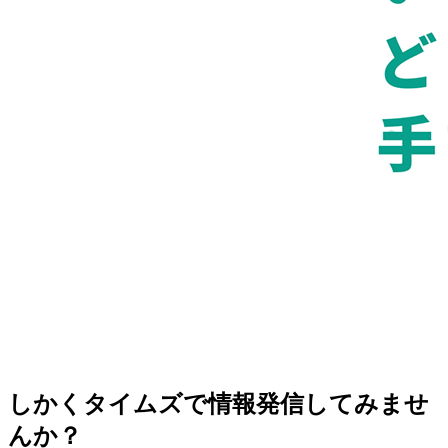
しかくタイムズで情報発信してみませ
んか？