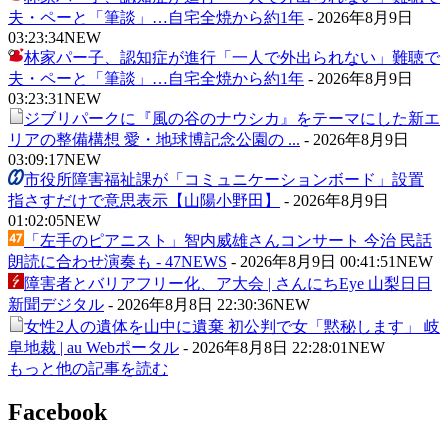
夫・ペーと「筆談」…自宅全焼から約1年
-
2026年8月9日
03:23:34
NEW
林家パー子、認知症が進行「一人で外出られない」難聴で
夫・ペーと「筆談」…自宅全焼から約1年
-
2026年8月9日
03:23:31
NEW
ジブリパークに『風の谷のナウシカ』をテーマにした新エ
リアの整備構想 愛・地球博記念公園の ...
-
2026年8月9日
03:09:17
NEW
市役所障害福祉課が「コミュニケーションボード」設置
指さすだけで意思表示【山陽小野田】
-
2026年8月9日
01:02:05
NEW
「左手のピアニスト」智内威雄さんコンサート 今治 民話
朗読に合わせ演奏も - 47NEWS
-
2026年8月9日 00:41:51
NEW
障害者とバリアフリー化、ア大会 | さんにちEye 山梨日日
新聞デジタル
-
2026年8月8日 22:30:36
NEW
女性2人の遺体を山中に遺棄 初公判で女「黙秘します」 岐
阜地裁 | au Webポータル
-
2026年8月8日 22:28:01
NEW
もっと他の記事を読む
Facebook