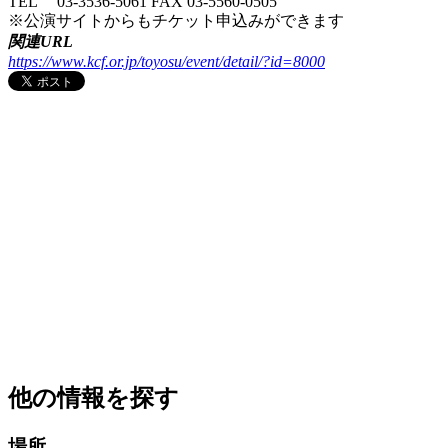
TEL 03-3536-5061 FAX 03-5560-0505
※公演サイトからもチケット申込みができます
関連URL
https://www.kcf.or.jp/toyosu/event/detail/?id=8000
他の情報を探す
場所