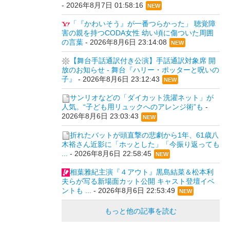
-
2026年8月7日 01:58:16
NEW
「『かわいそう』が一番つらかった」 聴覚障
害の親を持つCODA女性 幼い頃に傷ついた周囲
の言葉
-
2026年8月6日 23:14:08
NEW
【舞台手話通訳付き公演】手話通訳対象席 開
放のお知らせ - 舞台『ハリー・ポッターと呪いの
子』
-
2026年8月6日 23:12:43
NEW
サンリオなどの「ダイカット洗濯ネット」が
人気。“子ども用リュックへのアレンジ術”も
-
2026年8月6日 23:03:43
NEW
折れたバットが頭直撃の悲劇から1年、61歳八
木裕さん近影に「ホッとした」「今振り返っても
...
-
2026年8月6日 22:58:45
NEW
相葉雅紀主演『４アウト』黒島結菜＆松本利
夫らが写る新場面カット公開 キャスト登壇イベ
ントも ...
-
2026年8月6日 22:53:49
NEW
もっと他の記事を読む