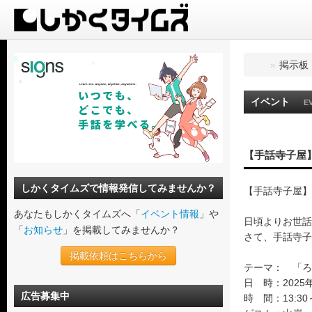
»
掲示板
イベント
E
【手話寺子屋
しかくタイムズで情報発信してみませんか？
【手話寺子屋】
あなたもしかくタイムズへ「
イベント情報
」や
日頃よりお世話
「
お知らせ
」を掲載してみませんか？
さて、手話寺子
掲載依頼はこちらから
テーマ： 「ろ
日 時：2025
広告募集中
時 間：13:30～