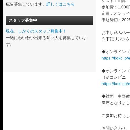
ゲスト：山岸 
広告募集しています。
詳しくはこちら
参加費：1,00
定員：オンライ
申込締切：202
スタッフ募集中
現在、しかくのスタッフ募集中！
お申し込みペー
一緒にわいわい出来る熱い人を募集していま
※下記リンクを
す。
◆オンライン（P
https://kokc.j
◆オンライン（
（※コンビニ・
https://kokc.j
◆対面 中野教
満席となりまし
ご参加お待ちし
お問い合わせ