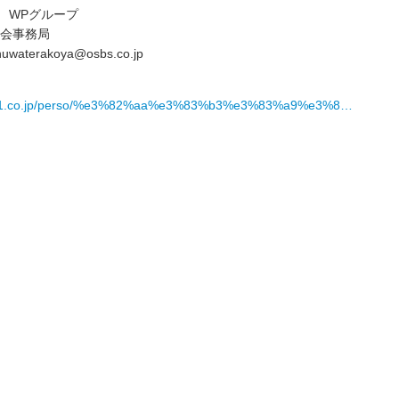
S WPグループ
会事務局
uwaterakoya@osbs.co.jp
wp1.co.jp/perso/%e3%82%aa%e3%83%b3%e3%83%a9%e3%8…