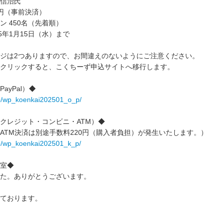
信治氏
0円（事前決済）
ン 450名（先着順）
5年1月15日（水）まで
ジは2つありますので、お間違えのないようにご注意ください。
クリックすると、こくちーず申込サイトへ移行します。
ayPal）◆
p/e/wp_koenkai202501_o_p/
クレジット・コンビニ・ATM）◆
ATM決済は別途手数料220円（購入者負担）が発生いたします。）
p/e/wp_koenkai202501_k_p/
室◆
た。ありがとうございます。
ております。