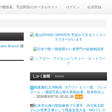
や難聴者、手話関係のポータルサイト
ログイン
会員登録
ano Branch
様
しかく新聞
PAPER
相葉雅紀主演映画『4アウト もう一度、プレイ
ボール 』場面写真公開＆黒島結菜、松本利夫ら
...
-
2026年8月7日 02:01:20
NEW
松本市出身の競技麻雀プロ選手・内川幸太郎
さんが世界王者として凱旋交流大会 - MGプレス