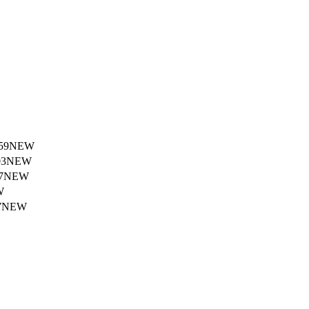
59
NEW
03
NEW
7
NEW
W
7
NEW