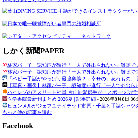
しかく新聞
PAPER
林家パー子、認知症が進行「一人で外出られない」難聴で夫
林家パー子、認知症が進行「一人で外出られない」難聴で
「ベビー手話がやっぱり最強奥義？」幸せの、忘れもの。
【写真・画像】林家パー子、認知症が進行「一人で外出られな
ハイレゾのアスリート社員 片山結愛選手が「スポーツ功労者顕彰
医学書院最新刊まとめ 2026夏 | 記事詳細
-
2026年8月8日 06:0
ヒュンメルがジェフユナイテッド市原・千葉と手話シャツの
もっと他の記事を読む
Facebook