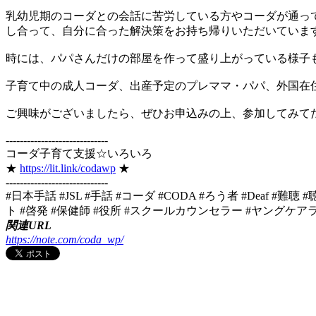
乳幼児期のコーダとの会話に苦労している方やコーダが通っ
し合って、自分に合った解決策をお持ち帰りいただいていま
時には、パパさんだけの部屋を作って盛り上がっている様子
子育て中の成人コーダ、出産予定のプレママ・パパ、外国在
ご興味がございましたら、ぜひお申込みの上、参加してみて
-----------------------------
コーダ子育て支援☆いろいろ
★
https://lit.link/codawp
★
-----------------------------
#日本手話 #JSL #手話 #コーダ #CODA #ろう者 #Deaf #
ト #啓発 #保健師 #役所 #スクールカウンセラー #ヤングケアラ
関連URL
https://note.com/coda_wp/