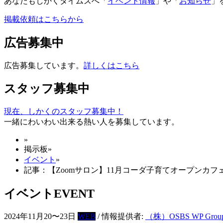
あなたもしかくタイムズへ「
イベント情報
」や「
お知らせ
」
掲載依頼はこちらから
広告募集中
広告募集しています。
詳しくはこちら
スタッフ募集中
現在、しかくのスタッフ募集中！
一緒にわいわい出来る熱い人を募集しています。
»
掲示板
»
イベント
»
記事：【Zoomサロン】11月コーダ子育てオープンカフ
イベント
EVENT
2024年11月20〜23日
WEB
/ 情報提供者:
（株）OSBS WP Group 