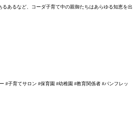
あるあるなど、コーダ子育て中の親御たちはあらゆる知恵を出
保健センター #子育てサロン #保育園 #幼稚園 #教育関係者 #パンフレッ