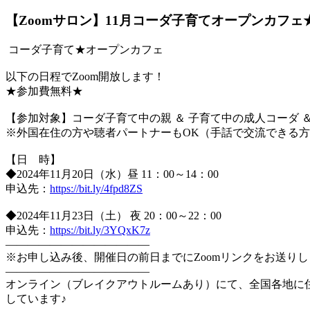
【Zoomサロン】11月コーダ子育てオープンカフェ
コーダ子育て★オープンカフェ
以下の日程でZoom開放します！
★参加費無料★
【参加対象】コーダ子育て中の親 ＆ 子育て中の成人コーダ 
※外国在住の方や聴者パートナーもOK（手話で交流できる
【日 時】
◆2024年11月20日（水）昼 11：00～14：00
申込先：
https://bit.ly/4fpd8ZS
◆2024年11月23日（土） 夜 20：00～22：00
申込先：
https://bit.ly/3YQxK7z
―――――――――――――
※お申し込み後、開催日の前日までにZoomリンクをお送り
―――――――――――――
オンライン（ブレイクアウトルームあり）にて、全国各地に
しています♪