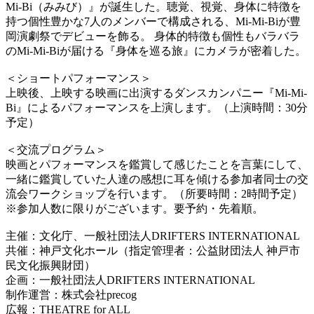
Mi-Bi（みみび）』が誕生した。聴覚、視覚、身体に特徴を
持つ個性豊かな7人のメンバーで構成される、Mi-Mi-Biが豊
岡演劇祭でデビューを飾る。 身体的特徴も個性もバラバラ
のMi-Mi-Biが届ける『身体を巡る旅』にカメラが密着した。
＜ショートパフォーマンス＞
上映後、上映する映画に出演するダンスカンパニー『Mi-Mi-
Bi』によるパフォーマンスを上演します。（上演時間：30分
予定）
＜交流プログラム＞
映画とパフォーマンスを鑑賞して感じたことを言葉にして、
一緒に鑑賞していた人達の感想に耳を傾ける参加者同士の交
流会ワークショップを行います。（所要時間：2時間予定）
※参加人数に限りがございます。要予約・先着順。
主催：文化庁、一般社団法人DRIFTERS INTERNATIONAL
共催：神戸文化ホール（指定管理者：公益財団法人 神戸市
民文化振興財団）
企画：一般社団法人DRIFTERS INTERNATIONAL
制作運営：株式会社precog
広報：THEATRE for ALL