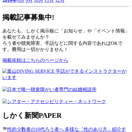
2010年
8月
9月
10月
11月
12月
掲載記事募集中!
あなたも、しかく掲示板に「お知らせ」や「イベント情報」
を載せてみませんか？
ろう者や聴覚障害、手話などに関する内容であればOKで
す。費用は一切かかりません！
掲載依頼はこちらのページから
しかく新聞
PAPER
性的少数者の10代ろう者へ 多様な「性のあり方」紹介す