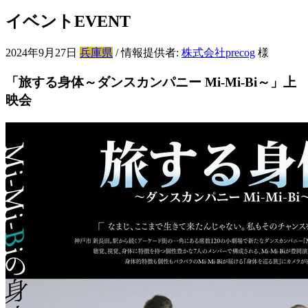
イベント
EVENT
2024年9月27日
兵庫県
/ 情報提供者:
株式会社precog
様
「旅する身体～ダンスカンパニー Mi-Mi-Bi～」上
映会