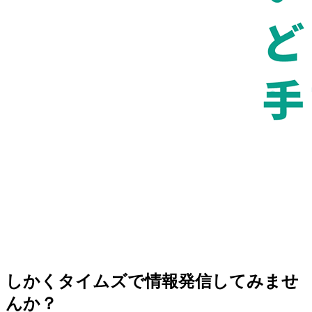
しかくタイムズで情報発信してみませ
んか？