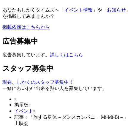
あなたもしかくタイムズへ「
イベント情報
」や「
お知らせ
」
を掲載してみませんか？
掲載依頼はこちらから
広告募集中
広告募集しています。
詳しくはこちら
スタッフ募集中
現在、しかくのスタッフ募集中！
一緒にわいわい出来る熱い人を募集しています。
»
掲示板
»
イベント
»
記事：「旅する身体～ダンスカンパニー Mi-Mi-Bi～」
上映会