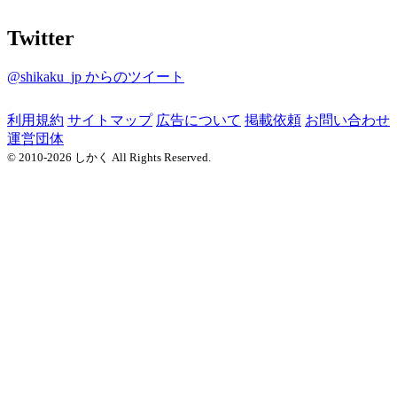
Twitter
@shikaku_jp からのツイート
利用規約
サイトマップ
広告について
掲載依頼
お問い合わせ
運営団体
© 2010-2026 しかく All Rights Reserved.