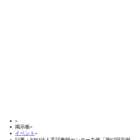
»
掲示板
»
イベント
»
記事：NPO法人手話教師センター主催「第67回定例