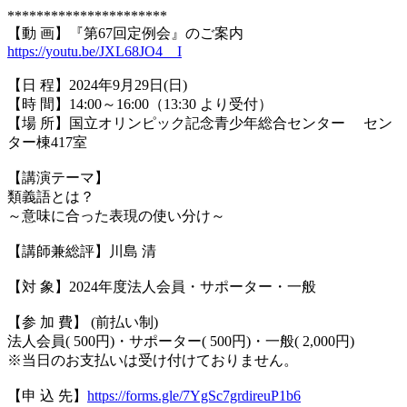
**********************
【動 画】『第67回定例会』のご案内
https://youtu.be/JXL68JO4__I
【日 程】2024年9月29日(日)
【時 間】14:00～16:00（13:30 より受付）
【場 所】国立オリンピック記念青少年総合センター セン
ター棟417室
【講演テーマ】
類義語とは？
～意味に合った表現の使い分け～
【講師兼総評】川島 清
【対 象】2024年度法人会員・サポーター・一般
【参 加 費】 (前払い制)
法人会員( 500円)・サポーター( 500円)・一般( 2,000円)
※当日のお支払いは受け付けておりません。
【申 込 先】
https://forms.gle/7YgSc7grdireuP1b6