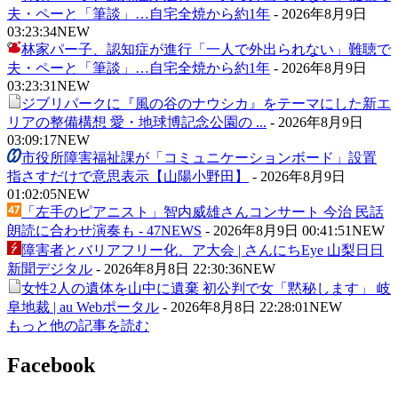
夫・ペーと「筆談」…自宅全焼から約1年
-
2026年8月9日
03:23:34
NEW
林家パー子、認知症が進行「一人で外出られない」難聴で
夫・ペーと「筆談」…自宅全焼から約1年
-
2026年8月9日
03:23:31
NEW
ジブリパークに『風の谷のナウシカ』をテーマにした新エ
リアの整備構想 愛・地球博記念公園の ...
-
2026年8月9日
03:09:17
NEW
市役所障害福祉課が「コミュニケーションボード」設置
指さすだけで意思表示【山陽小野田】
-
2026年8月9日
01:02:05
NEW
「左手のピアニスト」智内威雄さんコンサート 今治 民話
朗読に合わせ演奏も - 47NEWS
-
2026年8月9日 00:41:51
NEW
障害者とバリアフリー化、ア大会 | さんにちEye 山梨日日
新聞デジタル
-
2026年8月8日 22:30:36
NEW
女性2人の遺体を山中に遺棄 初公判で女「黙秘します」 岐
阜地裁 | au Webポータル
-
2026年8月8日 22:28:01
NEW
もっと他の記事を読む
Facebook