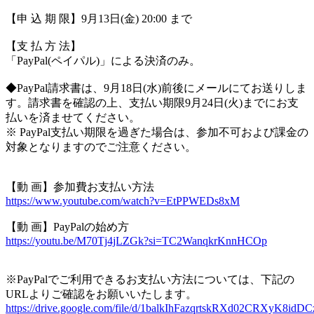
【申 込 期 限】9月13日(金) 20:00 まで
【支 払 方 法】
「PayPal(ペイパル)」による決済のみ。
◆PayPal請求書は、9月18日(水)前後にメールにてお送りしま
す。請求書を確認の上、支払い期限9月24日(火)までにお支
払いを済ませてください。
※ PayPal支払い期限を過ぎた場合は、参加不可および課金の
対象となりますのでご注意ください。
【動 画】参加費お支払い方法
https://www.youtube.com/watch?v=EtPPWEDs8xM
【動 画】PayPalの始め方
https://youtu.be/M70Tj4jLZGk?si=TC2WanqkrKnnHCOp
※PayPalでご利用できるお支払い方法については、下記の
URLよりご確認をお願いいたします。
https://drive.google.com/file/d/1balkIhFazqrtskRXd02CRXyK8idDC