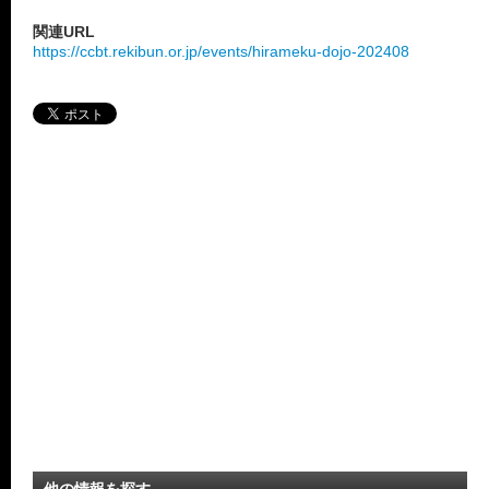
関連URL
https://ccbt.rekibun.or.jp/events/hirameku-dojo-202408