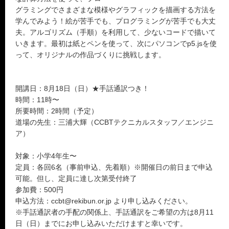
グラミングでさまざまな模様やグラフィックを描画する方法を
学んでみよう！絵が苦手でも、プログラミングが苦手でも大丈
夫。アルゴリズム（手順）を利用して、少ないコードで描いて
いきます。最初は紙とペンを使って、次にパソコンでp5.jsを使
って、オリジナルの作品づくりに挑戦します。
開講日：8月18日（日）★手話通訳つき！
時間：11時〜
所要時間：2時間（予定）
道場の先生：三浦大輝（CCBTテクニカルスタッフ／エンジニ
ア）
対象：小学4年生〜
定員：各回6名（事前申込、先着順）※開催日の前日まで申込
可能。但し、定員に達し次第受付終了
参加費：500円
申込方法：ccbt@rekibun.or.jp より申し込みください。
※手話通訳者の手配の関係上、手話通訳をご希望の方は8月11
日（日）までにお申し込みいただけますと幸いです。