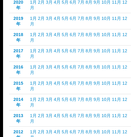
2020
1月
2月
3月
4月
5月
6月
7月
8月
9月
10月
11月
12
年
月
2019
1月
2月
3月
4月
5月
6月
7月
8月
9月
10月
11月
12
年
月
2018
1月
2月
3月
4月
5月
6月
7月
8月
9月
10月
11月
12
年
月
2017
1月
2月
3月
4月
5月
6月
7月
8月
9月
10月
11月
12
年
月
2016
1月
2月
3月
4月
5月
6月
7月
8月
9月
10月
11月
12
年
月
2015
1月
2月
3月
4月
5月
6月
7月
8月
9月
10月
11月
12
年
月
2014
1月
2月
3月
4月
5月
6月
7月
8月
9月
10月
11月
12
年
月
2013
1月
2月
3月
4月
5月
6月
7月
8月
9月
10月
11月
12
年
月
2012
1月
2月
3月
4月
5月
6月
7月
8月
9月
10月
11月
12