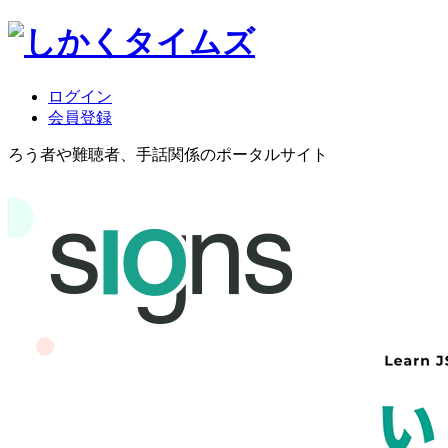
ログイン
会員登録
ろう者や難聴者、手話関係のポータルサイト