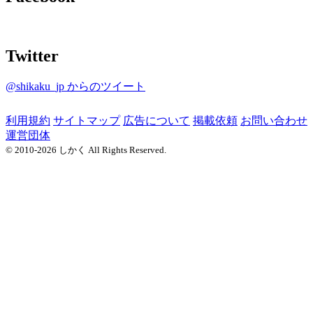
Twitter
@shikaku_jp からのツイート
利用規約
サイトマップ
広告について
掲載依頼
お問い合わせ
運営団体
© 2010-2026 しかく All Rights Reserved.