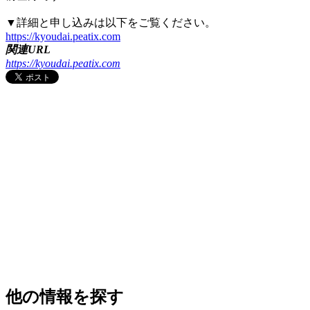
▼詳細と申し込みは以下をご覧ください。
https://kyoudai.peatix.com
関連URL
https://kyoudai.peatix.com
他の情報を探す