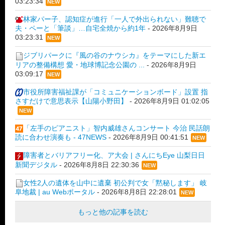
03:23:34
NEW
林家パー子、認知症が進行「一人で外出られない」難聴で
夫・ペーと「筆談」…自宅全焼から約1年
-
2026年8月9日
03:23:31
NEW
ジブリパークに『風の谷のナウシカ』をテーマにした新エ
リアの整備構想 愛・地球博記念公園の ...
-
2026年8月9日
03:09:17
NEW
市役所障害福祉課が「コミュニケーションボード」設置 指
さすだけで意思表示【山陽小野田】
-
2026年8月9日 01:02:05
NEW
「左手のピアニスト」智内威雄さんコンサート 今治 民話朗
読に合わせ演奏も - 47NEWS
-
2026年8月9日 00:41:51
NEW
障害者とバリアフリー化、ア大会 | さんにちEye 山梨日日
新聞デジタル
-
2026年8月8日 22:30:36
NEW
女性2人の遺体を山中に遺棄 初公判で女「黙秘します」 岐
阜地裁 | au Webポータル
-
2026年8月8日 22:28:01
NEW
もっと他の記事を読む