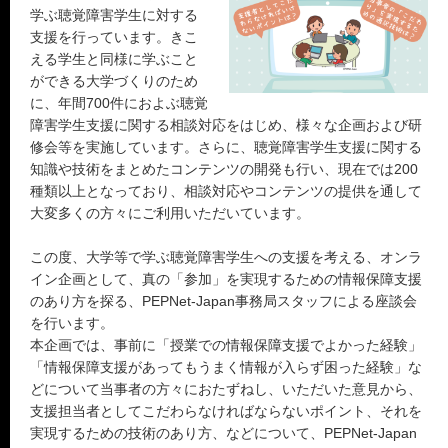
学ぶ聴覚障害学生に対する
支援を行っています。きこ
える学生と同様に学ぶこと
ができる大学づくりのため
に、年間700件におよぶ聴覚
障害学生支援に関する相談対応をはじめ、様々な企画および研
修会等を実施しています。さらに、聴覚障害学生支援に関する
知識や技術をまとめたコンテンツの開発も行い、現在では200
種類以上となっており、相談対応やコンテンツの提供を通して
大変多くの方々にご利用いただいています。
この度、大学等で学ぶ聴覚障害学生への支援を考える、オンラ
イン企画として、真の「参加」を実現するための情報保障支援
のあり方を探る、PEPNet-Japan事務局スタッフによる座談会
を行います。
本企画では、事前に「授業での情報保障支援でよかった経験」
「情報保障支援があってもうまく情報が入らず困った経験」な
どについて当事者の方々におたずねし、いただいた意見から、
支援担当者としてこだわらなければならないポイント、それを
実現するための技術のあり方、などについて、PEPNet-Japan