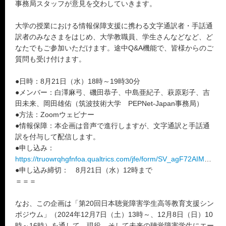
事務局スタッフが意見を交わしていきます。
大学の授業における情報保障支援に携わる文字通訳者・手話通
訳者のみなさまをはじめ、大学教職員、学生さんなどなど、ど
なたでもご参加いただけます。途中Q&A機能で、皆様からのご
質問も受け付けます。
●日時：8月21日（水）18時～19時30分
●メンバー：白澤麻弓、磯田恭子、中島亜紀子、萩原彩子、吉
田未来、岡田雄佑（筑波技術大学 PEPNet-Japan事務局）
●方法：Zoomウェビナー
●情報保障：本企画は音声で進行しますが、文字通訳と手話通
訳を付与して配信します。
●申し込み：
https://truowrqhgfnfoa.qualtrics.com/jfe/form/SV_agF72AIMNrzfrTg
●申し込み締切： 8月21日（水）12時まで
＝＝＝
なお、この企画は「第20回日本聴覚障害学生高等教育支援シン
ポジウム」（2024年12月7日（土）13時～、12月8日（日）10
時～16時）を通して、現役、そして未来の聴覚障害学生にエー