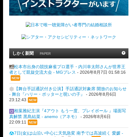
しかく新聞
PAPER
松本市出身の競技麻雀プロ選手・内川幸太郎さんが世界王
者として凱旋交流大会 - MGプレス
-
2026年8月7日 01:58:16
NEW
【舞台手話通訳付き公演】手話通訳対象席 開放のお知らせ
- 舞台『ハリー・ポッターと呪いの子』
-
2026年8月6日
23:12:43
NEW
相葉雅紀主演『4アウト もう一度、プレイボール 』場面写
真解禁 黒島結菜 - anemo（アネモ）
-
2026年8月6日
22:09:11
NEW
7日(金)は山沿い中心に天気急変 南予では高波続く 愛媛 -