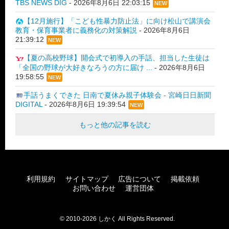
TBS NEWS DIG
-
2026年8月6日 22:03:15
NEW
【12月施行】「こども性暴力防止法」に向け松山で講演会
教育・保育事業者に義務化の対策解説
-
2026年8月6日
21:39:12
NEW
【夏の高校野球】開会式で初導入の手話、担当した生徒は
「全国の野球が大好きなろうの方に届け ...
-
2026年8月6日
19:58:55
NEW
手話うまくできた 日南で夏休み親子体験会 - 宮崎日日新聞
DIGITAL
-
2026年8月6日 19:39:54
NEW
もっと他の記事を読む
利用規約
サイトマップ
広告について
掲載依頼
お問い合わせ
運営団体
© 2010-2026 しかく All Rights Reserved.