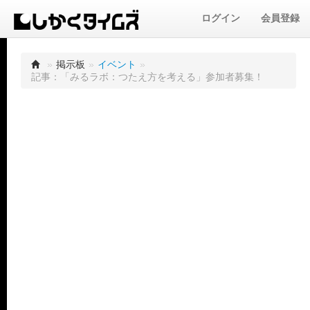
ログイン
会員登録
»
掲示板
»
イベント
»
記事：「みるラボ：つたえ方を考える」参加者募集！