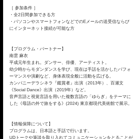
［ 参加条件 ］
・全2日間参加できる方
・パソコンやスマートフォンなどでのEメールの送受信ならび
にインターネット接続が可能な方
【プログラム・パートナー】
南雲 麻衣
平成元年生まれ。ダンサー、俳優、アーティスト。
幼少時からモダンダンスを学び、現在は手話を活かしたパフォ
ーマンスや演劇など、身体表現全般に活動を広げる。
カンパニーデラシネラ『鑑賞者』出演（2013年）、百瀬文
《Social Dance》出演（2019年）など。
音声言語と視覚言語を用いた複数言語の「ゆらぎ」をテーマに
した《母語の外で旅をする》(2024) 東京都現代美術館で展示。
【情報保障について】
プログラムは、日本語と手話で行います。
UDトークや筆談を取り入れてコミュニケーションをとることが