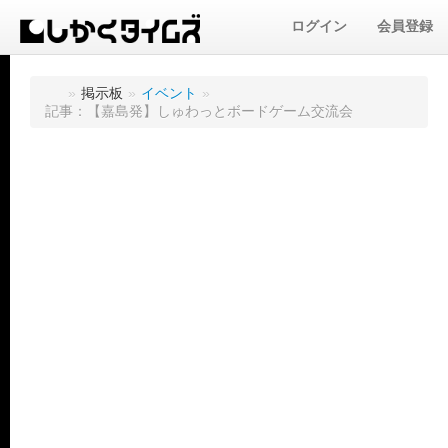
ログイン
会員登録
»
掲示板
»
イベント
»
記事：【嘉島発】しゅわっとボードゲーム交流会