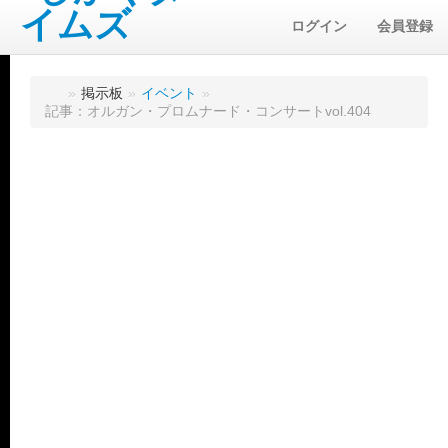
ログイン
会員登録
»
掲示板
»
イベント
»
記事：オルガン・プロムナード・コンサートvol.404