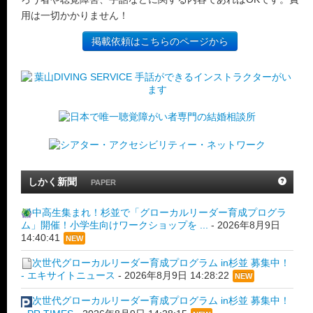
用は一切かかりません！
掲載依頼はこちらのページから
しかく新聞
PAPER
中高生集まれ！杉並で「グローカルリーダー育成プログラ
ム」開催！小学生向けワークショップを ...
-
2026年8月9日
14:40:41
NEW
次世代グローカルリーダー育成プログラム in杉並 募集中！
- エキサイトニュース
-
2026年8月9日 14:28:22
NEW
次世代グローカルリーダー育成プログラム in杉並 募集中！