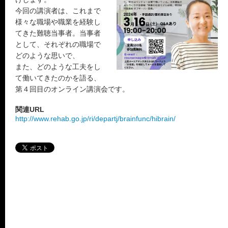
今回の講演者は、これまで
様々な職場や職業を経験し
てきた難聴当事者。当事者
として、それぞれの職場で
どのような思いで、
また、どのような工夫をし
て働いてきたのかを語る、
第４回目のオンライン講演会です。
関連URL
http://www.rehab.go.jp/ri/departj/brainfunc/hibrain/