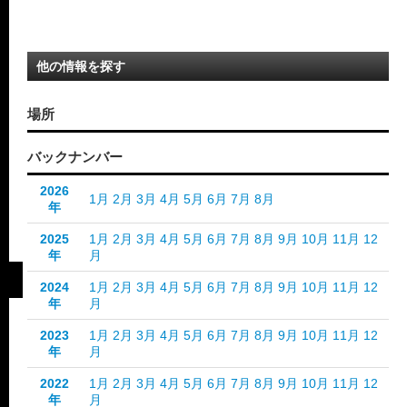
他の情報を探す
場所
バックナンバー
2026
1月
2月
3月
4月
5月
6月
7月
8月
年
2025
1月
2月
3月
4月
5月
6月
7月
8月
9月
10月
11月
12
年
月
2024
1月
2月
3月
4月
5月
6月
7月
8月
9月
10月
11月
12
年
月
2023
1月
2月
3月
4月
5月
6月
7月
8月
9月
10月
11月
12
年
月
2022
1月
2月
3月
4月
5月
6月
7月
8月
9月
10月
11月
12
年
月