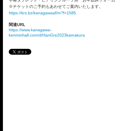
字幕タブレット・ヒアリングループ席 お申込みフォーム
※チケットのご予約もあわせてご案内いたします。
https://krs.bz/kanagawaaf/m?f=1585
関連URL
https://www.kanagawa-
kenminhall.com/d/HanGre2023kamakura