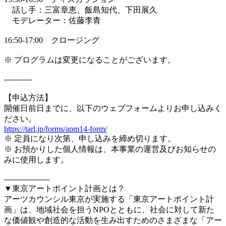
話し手：三富章恵、飯島知代、下田展久
モデレーター：佐藤李青
16:50-17:00 クロージング
※ プログラムは変更になることがございます。
-----------
【申込方法】
開催日前日までに、以下のウェブフォームよりお申し込みく
ださい。
https://tarl.jp/forms/apm14-form/
※ 定員になり次第、申し込みを締め切ります。
※ お預かりした個人情報は、本事業の運営及びお知らせの
みに使用します。
------------------
▼東京アートポイント計画とは？
アーツカウンシル東京が実施する「東京アートポイント計
画」は、地域社会を担うNPOとともに、社会に対して新た
な価値観や創造的な活動を生み出すためのさまざまな「アー