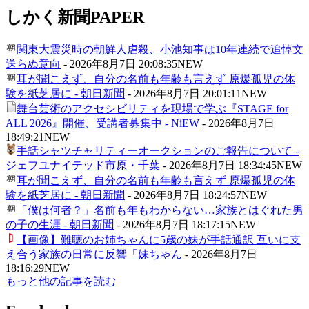
しかく新聞
PAPER
関東大震災時の朝鮮人虐殺、小池知事は10年連続で追悼文
送らぬ意向
-
2026年8月7日 20:08:35
NEW
耳が聞こえず、自分の名前も年齢も言えず 原爆孤児の体
験を紙芝居に - 朝日新聞
-
2026年8月7日 20:01:11
NEW
舞台芸術のアクセシビリティを現場で学ぶ『STAGE for
ALL 2026』開催、受講者募集中 - NiEW
-
2026年8月7日
18:49:21
NEW
手話シャツチャリティーオークションのご報告について -
ジェフユナイテッド市原・千葉
-
2026年8月7日 18:34:45
NEW
耳が聞こえず、自分の名前も年齢も言えず 原爆孤児の体
験を紙芝居に - 朝日新聞
-
2026年8月7日 18:24:57
NEW
「僕は何者？」名前も年もわからない…家族とはぐれた男
の子の生涯 - 朝日新聞
-
2026年8月7日 18:17:15
NEW
【画像】難聴のお姉ちゃんに5歳の妹が手話通訳 互いに支
え合う家族の日常に反響「妹ちゃん
-
2026年8月7日
18:16:29
NEW
もっと他の記事を読む