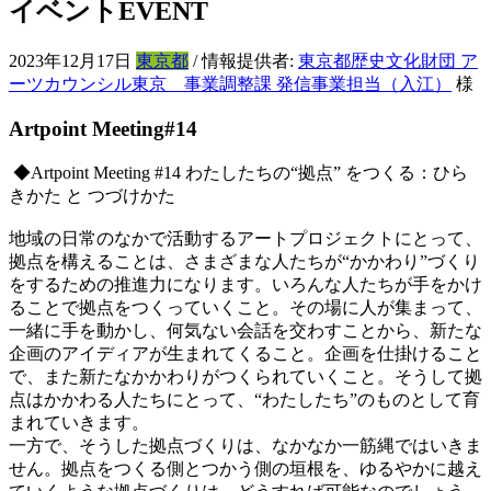
イベント
EVENT
2023年12月17日
東京都
/ 情報提供者:
東京都歴史文化財団 ア
ーツカウンシル東京 事業調整課 発信事業担当（入江）
様
Artpoint Meeting#14
◆Artpoint Meeting #14 わたしたちの“拠点” をつくる：ひら
きかた と つづけかた
地域の日常のなかで活動するアートプロジェクトにとって、
拠点を構えることは、さまざまな人たちが“かかわり”づくり
をするための推進力になります。いろんな人たちが手をかけ
ることで拠点をつくっていくこと。その場に人が集まって、
一緒に手を動かし、何気ない会話を交わすことから、新たな
企画のアイディアが生まれてくること。企画を仕掛けること
で、また新たなかかわりがつくられていくこと。そうして拠
点はかかわる人たちにとって、“わたしたち”のものとして育
まれていきます。
一方で、そうした拠点づくりは、なかなか一筋縄ではいきま
せん。拠点をつくる側とつかう側の垣根を、ゆるやかに越え