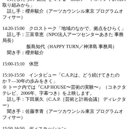
取り組みから」
話し手：櫻井駿介（アーツカウンシル東京 プログラムオ
フィサー）
14:20-15:00 クロストーク「地域のなかで、拠点をひらく」
話し手：三富章恵（NPO法人アーツセンターあきた 事務
局長）
飯島知代（HAPPY TURN／神津島 事務局）
聞き手：櫻井駿介
15:00-15:10 休憩
15:10-15:50 インタビュー「C.A.P.は、どう続けてきたの
か？―30年の歩みをきく」
※ トーク内では『CAP HOUSE〜芸術の実験〜』（コネクタ
テレビ、2006年、字幕つき）を上映します。
話し手：下田展久（C.A.P.［芸術と計画会議］ ディレクタ
ー）
聞き手：佐藤李青（アーツカウンシル東京 プログラムオ
フィサー）
15:50-16:50 ディスカッション