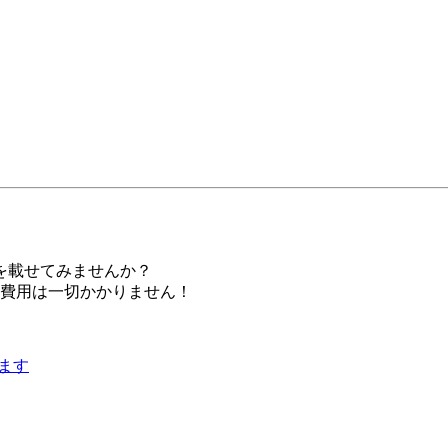
を載せてみませんか？
。費用は一切かかりません！