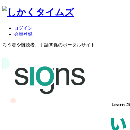
ログイン
会員登録
ろう者や難聴者、手話関係のポータルサイト