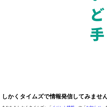
しかくタイムズで情報発信してみませ