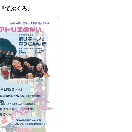
『てぶくろ』