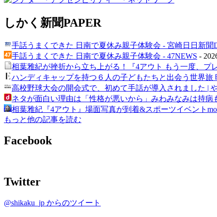
しかく新聞
PAPER
手話うまくできた 日南で夏休み親子体験会 - 宮崎日日新聞DI
手話うまくできた 日南で夏休み親子体験会 - 47NEWS
-
202
相葉雅紀が挫折から立ち上がる！『4アウト もう一度、プレイ
ハンディキャップを持つ６人の子どもたちと出会う世界旅
高校野球大会の開会式で、初めて手話が導入されました | 
ネタが面白い理由は「性格が悪いから」みわみなみは持病
相葉雅紀『4アウト』場面写真が到着&スポーツイベントmo 
もっと他の記事を読む
Facebook
Twitter
@shikaku_jp からのツイート