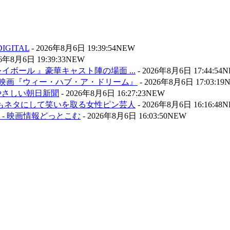
GITAL
-
2026年8月6日 19:39:54
NEW
6年8月6日 19:39:33
NEW
ボール 』豪華キャスト陣の場面 ...
-
2026年8月6日 17:44:54
N
 映画『ウィー・ハブ・ア・ドリーム』
-
2026年8月6日 17:03:19
やさしい朝日新聞
-
2026年8月6日 16:27:23
NEW
もネタにして笑いを取る女性ピン芸人
-
2026年8月6日 16:16:48
N
- 映画情報どっとこむ
-
2026年8月6日 16:03:50
NEW