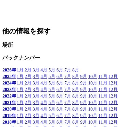
他の情報を探す
場所
バックナンバー
2026年
1月
2月
3月
4月
5月
6月
7月
8月
2025年
1月
2月
3月
4月
5月
6月
7月
8月
9月
10月
11月
12月
2024年
1月
2月
3月
4月
5月
6月
7月
8月
9月
10月
11月
12月
2023年
1月
2月
3月
4月
5月
6月
7月
8月
9月
10月
11月
12月
2022年
1月
2月
3月
4月
5月
6月
7月
8月
9月
10月
11月
12月
2021年
1月
2月
3月
4月
5月
6月
7月
8月
9月
10月
11月
12月
2020年
1月
2月
3月
4月
5月
6月
7月
8月
9月
10月
11月
12月
2019年
1月
2月
3月
4月
5月
6月
7月
8月
9月
10月
11月
12月
2018年
1月
2月
3月
4月
5月
6月
7月
8月
9月
10月
11月
12月