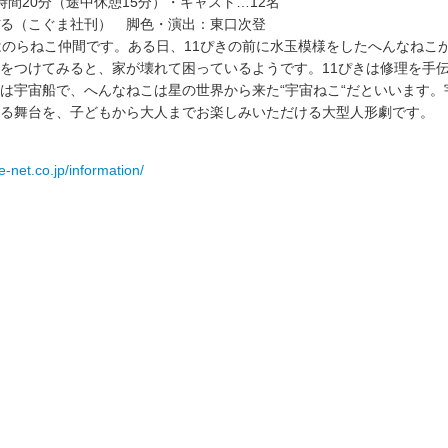
時間20分（途中休憩15分）・キャスト…12名
る（こぐま社刊） 脚色・演出：東口次登
はのらねこ仲間です。ある日、11ぴきの前に水玉模様をしたへんなねこ
をつけてみると、家が壊れて困っているようです。11ぴきは修理を手
は宇宙船で、へんなねこは星の世界から来た“宇宙ねこ“だといいます。
る舞台を、子どもから大人までお楽しみいただける大型人形劇です。
e-net.co.jp/information/