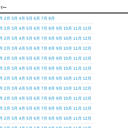
バー
月
2月
3月
4月
5月
6月
7月
8月
月
2月
3月
4月
5月
6月
7月
8月
9月
10月
11月
12月
月
2月
3月
4月
5月
6月
7月
8月
9月
10月
11月
12月
月
2月
3月
4月
5月
6月
7月
8月
9月
10月
11月
12月
月
2月
3月
4月
5月
6月
7月
8月
9月
10月
11月
12月
月
2月
3月
4月
5月
6月
7月
8月
9月
10月
11月
12月
月
2月
3月
4月
5月
6月
7月
8月
9月
10月
11月
12月
月
2月
3月
4月
5月
6月
7月
8月
9月
10月
11月
12月
月
2月
3月
4月
5月
6月
7月
8月
9月
10月
11月
12月
月
2月
3月
4月
5月
6月
7月
8月
9月
10月
11月
12月
月
2月
3月
4月
5月
6月
7月
8月
9月
10月
11月
12月