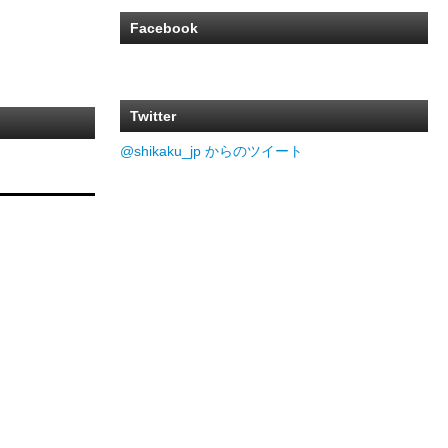
Facebook
Twitter
@shikaku_jp からのツイート