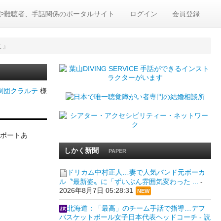
や難聴者、手話関係のポータルサイト
ログイン
会員登録
こ』
劇団クラルテ
様
ポートあ
しかく新聞
PAPER
ドリカム中村正人…妻で人気バンド元ボーカ
ル〝最新姿〟に「ずいぶん雰囲気変わった ...
-
2026年8月7日 05:28:31
NEW
北海道：「最高」のチーム手話で指導…デフ
バスケットボール女子日本代表ヘッドコーチ - 読