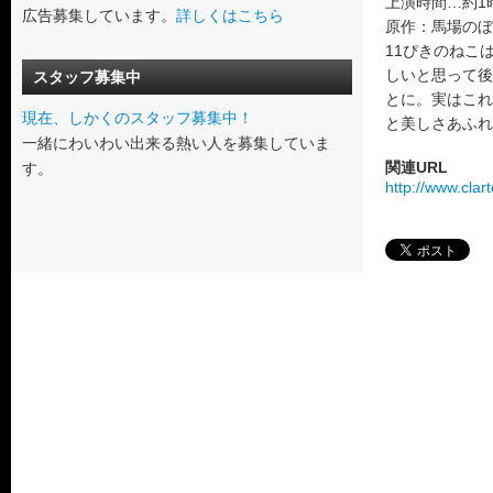
上演時間…約1
広告募集しています。
詳しくはこちら
原作：馬場のぼ
11ぴきのねこ
しいと思って後
スタッフ募集中
とに。実はこれ
現在、しかくのスタッフ募集中！
と美しさあふれ
一緒にわいわい出来る熱い人を募集していま
関連URL
す。
http://www.clart