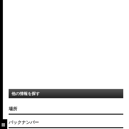
他の情報を探す
場所
バックナンバー