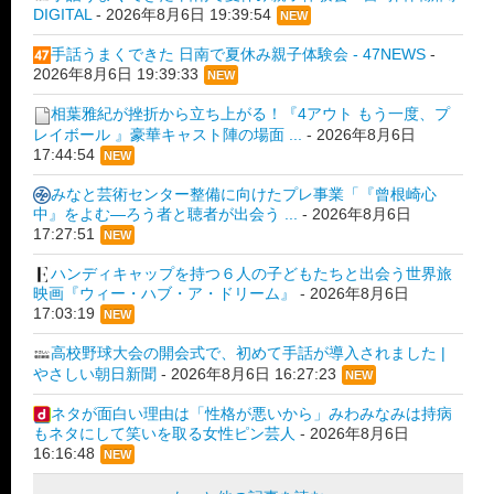
DIGITAL
-
2026年8月6日 19:39:54
NEW
手話うまくできた 日南で夏休み親子体験会 - 47NEWS
-
2026年8月6日 19:39:33
NEW
相葉雅紀が挫折から立ち上がる！『4アウト もう一度、プ
レイボール 』豪華キャスト陣の場面 ...
-
2026年8月6日
17:44:54
NEW
みなと芸術センター整備に向けたプレ事業「『曾根崎心
中』をよむ―ろう者と聴者が出会う ...
-
2026年8月6日
17:27:51
NEW
ハンディキャップを持つ６人の子どもたちと出会う世界旅
映画『ウィー・ハブ・ア・ドリーム』
-
2026年8月6日
17:03:19
NEW
高校野球大会の開会式で、初めて手話が導入されました |
やさしい朝日新聞
-
2026年8月6日 16:27:23
NEW
ネタが面白い理由は「性格が悪いから」みわみなみは持病
もネタにして笑いを取る女性ピン芸人
-
2026年8月6日
16:16:48
NEW