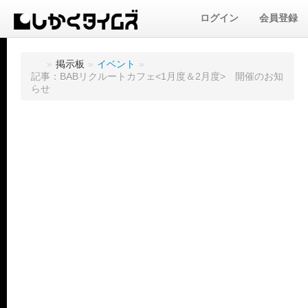
ログイン
会員登録
»
掲示板
»
イベント
»
記事：BABリクルートカフェ<1月度＆2月度> 開催のお知
らせ