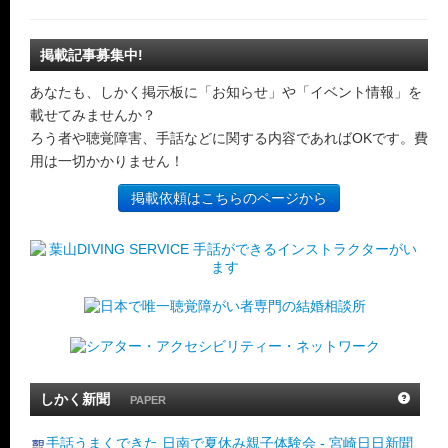
掲載記事募集中!
あなたも、しかく掲示板に「お知らせ」や「イベント情報」を
載せてみませんか？
ろう者や聴覚障害、手話などに関する内容であればOKです。費
用は一切かかりません！
掲載依頼はこちらのページから
しかく新聞
PAPER
手話うまくできた 日南で夏休み親子体験会 - 宮崎日日新聞