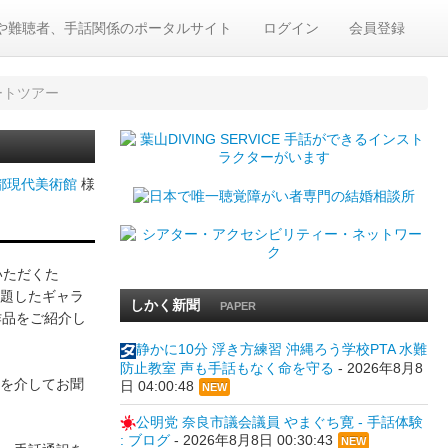
や難聴者、手話関係のポータルサイト
ログイン
会員登録
ートツアー
都現代美術館
様
いただくた
題したギャラ
しかく新聞
PAPER
作品をご紹介し
静かに10分 浮き方練習 沖縄ろう学校PTA 水難
防止教室 声も手話もなく命を守る
-
2026年8月8
を介してお聞
日 04:00:48
NEW
公明党 奈良市議会議員 やまぐち寛 - 手話体験
: ブログ
-
2026年8月8日 00:30:43
NEW