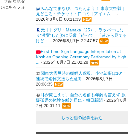
、手話通訳を
ジにあるフォ
みんなでまなび、つたえよう！ 東京大空襲 |
見どころ・チケット・口コミ | アイエム ...
-
2026年8月8日 00:11:39
NEW
元リトグリ・Manaka（25）、ラッパーにな
り“激変”した姿に反響「待って」「昔から見てる
けど ...
-
2026年8月7日 22:47:57
NEW
First Time Sign Language Interpretation at
Koshien Opening Ceremony Performed by High
...
-
2026年8月7日 21:02:28
NEW
関東大震災時の朝鮮人虐殺、小池知事は10年
連続で追悼文送らぬ意向
-
2026年8月7日
20:08:35
NEW
耳が聞こえず、自分の名前も年齢も言えず 原
爆孤児の体験を紙芝居に - 朝日新聞
-
2026年8月
7日 20:01:11
NEW
もっと他の記事を読む