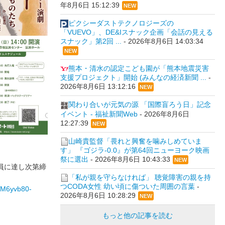
年8月6日 15:12:39
NEW
ピクシーダストテクノロジーズの
「VUEVO」、DE&Iスナック企画「会話の見える
スナック」第2回 ...
-
2026年8月6日 14:03:34
NEW
熊本・清水の認定こども園が「熊本地震災害
支援プロジェクト」開始 (みんなの経済新聞 ...
-
2026年8月6日 13:12:16
NEW
関わり合いが元気の源 「国際盲ろう日」記念
イベント - 福祉新聞Web
-
2026年8月6日
12:27:39
NEW
山崎貴監督「畏れと興奮を噛みしめていま
す」 『ゴジラ-0.0』が第64回ニューヨーク映画
祭に選出
-
2026年8月6日 10:43:33
NEW
に達し次第締
「私が親を守らなければ」 聴覚障害の親を持
つCODA女性 幼い頃に傷ついた周囲の言葉
-
9M6yvb80-
2026年8月6日 10:28:29
NEW
もっと他の記事を読む