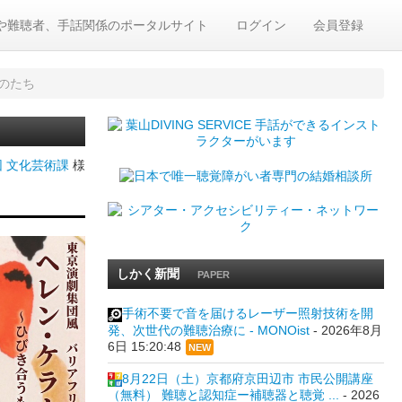
や難聴者、手話関係のポータルサイト
ログイン
会員登録
のたち
 文化芸術課
様
しかく新聞
PAPER
手術不要で音を届けるレーザー照射技術を開
発、次世代の難聴治療に - MONOist
-
2026年8月
6日 15:20:48
NEW
8月22日（土）京都府京田辺市 市民公開講座
（無料） 難聴と認知症ー補聴器と聴覚 ...
-
2026