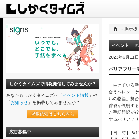
»
掲示板
イベント
E
2023年6月11日
バリアフリー
しかくタイムズで情報発信してみませんか？
「生きている幸
合うヘレン・ケ
あなたもしかくタイムズへ「
イベント情報
」や
いの物語。舞台
「
お知らせ
」を掲載してみませんか？
俳優が説明する
た手話通訳が役
掲載依頼はこちらから
するバリアフリ
広告募集中
【日 時】 6/11