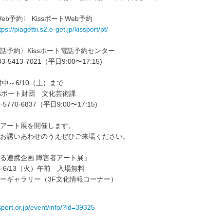
〉 KissポートWeb予約
tps://piagettii.s2.e-get.jp/kissport/pt/
Kissポート電話予約センター
13-7021（平日9:00〜17:15)
中～6/10（土）まで
ssポート財団 文化芸術課
70-6837（平日9:00〜17:15)
アート展を開催します。
お誘いあわせのうえぜひご来場ください。
る連携企画 障害者アート展」
～6/13（火）午前 入場無料
ーギャラリー（3F文化情報コーナー）
sport.or.jp/event/info/?id=39325