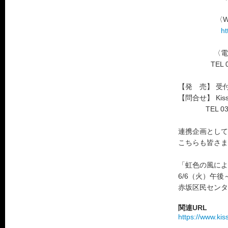
〈Web予約
ht
〈電話予約〉
TEL 03-54
【発 売】 受付
【問合せ】 Ki
TEL 03-57
連携企画として
こちらも皆さま
「虹色の風によ
6/6（火）午後
赤坂区民センタ
関連URL
https://www.kis