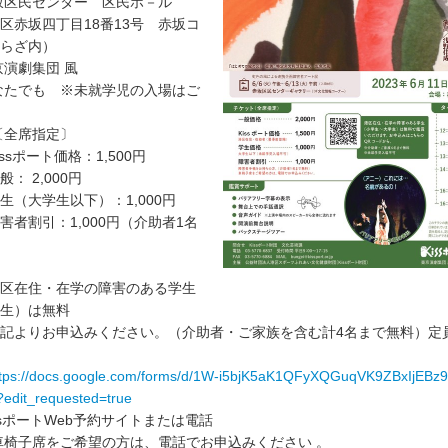
坂区民センター 区民ホ－ル
四丁目18番13号 赤坂コ
らざ内）
京演劇集団 風
なたでも ※未就学児の入場はご
〔全席指定〕
ト価格：1,500円
,000円
生以下）：1,000円
：1,000円（介助者1名
在学の障害のある学生
生）は無料
込みください。（介助者・ご家族を含む計4名まで無料）定員
ttps://docs.google.com/forms/d/1W-i5bjK5aK1QFyXQGuqVK9ZBxIjEBz
edit_requested=true
ssポートWeb予約サイトまたは電話
をご希望の方は、電話でお申込みください 。