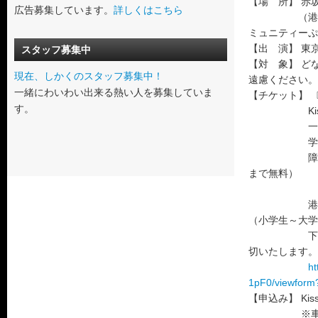
【場 所】 赤
広告募集しています。
詳しくはこちら
（港区赤坂
ミュニティーぷ
【出 演】 東
スタッフ募集中
【対 象】 ど
現在、しかくのスタッフ募集中！
遠慮ください。
一緒にわいわい出来る熱い人を募集していま
【チケット】 
す。
Kissポー
一般： 2
学生（大学
障害者割引
まで無料）
港区在住・
（小学生～大学
下記よりお申
切いたします。
h
1pF0/viewform?
【申込み】 Ki
※車椅子席