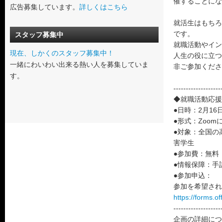
催することにな
広告募集しています。
詳しくはこちら
就活生はもちろ
です。
スタッフ募集中
就職活動やイン
現在、しかくのスタッフ募集中！
人生の役に立つ
一緒にわいわい出来る熱い人を募集していま
非ご参加くださ
す。
-------------------
◆就職活動応援
●日時：2月16日
●形式：Zoo
●対象：全国の
害学生
●参加費：無料
●情報保障：手
●参加申込：
参加を希望され
https://forms.o
-------------------
企画の詳細につ