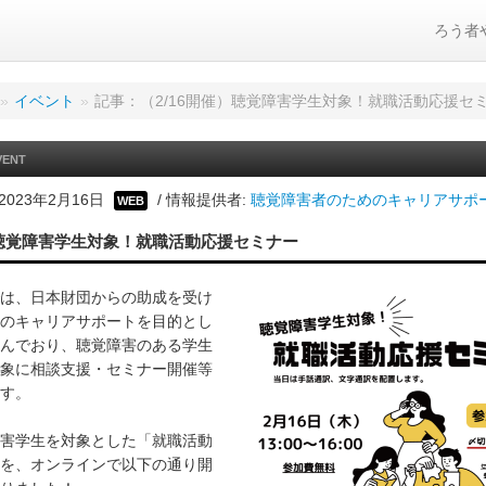
ろう者
»
イベント
»
記事：（2/16開催）聴覚障害学生対象！就職活動応援セ
VENT
2023年2月16日
/ 情報提供者:
聴覚障害者のためのキャリアサポ
WEB
）聴覚障害学生対象！就職活動応援セミナー
は、日本財団からの助成を受け
のキャリアサポートを目的とし
んでおり、聴覚障害のある学生
象に相談支援・セミナー開催等
す。
害学生を対象とした「就職活動
を、オンラインで以下の通り開