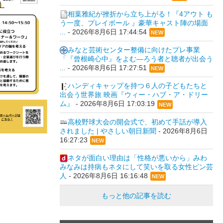
相葉雅紀が挫折から立ち上がる！『4アウト も
う一度、プレイボール 』豪華キャスト陣の場面
...
-
2026年8月6日 17:44:54
NEW
みなと芸術センター整備に向けたプレ事業
「『曾根崎心中』をよむ―ろう者と聴者が出会う
...
-
2026年8月6日 17:27:51
NEW
ハンディキャップを持つ６人の子どもたちと
出会う世界旅 映画『ウィー・ハブ・ア・ドリー
ム』
-
2026年8月6日 17:03:19
NEW
高校野球大会の開会式で、初めて手話が導入
されました | やさしい朝日新聞
-
2026年8月6日
16:27:23
NEW
ネタが面白い理由は「性格が悪いから」みわ
みなみは持病もネタにして笑いを取る女性ピン芸
人
-
2026年8月6日 16:16:48
NEW
もっと他の記事を読む