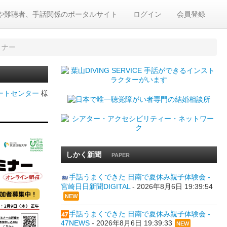
や難聴者、手話関係のポータルサイト
ログイン
会員登録
ミナー
ートセンター
様
しかく新聞
PAPER
手話うまくできた 日南で夏休み親子体験会 -
宮崎日日新聞DIGITAL
-
2026年8月6日 19:39:54
NEW
手話うまくできた 日南で夏休み親子体験会 -
47NEWS
-
2026年8月6日 19:39:33
NEW