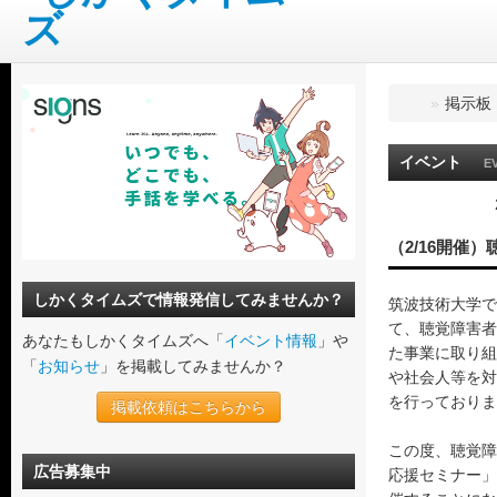
»
掲示板
イベント
E
（2/16開催
しかくタイムズで情報発信してみませんか？
筑波技術大学で
て、聴覚障害者
あなたもしかくタイムズへ「
イベント情報
」や
た事業に取り組
「
お知らせ
」を掲載してみませんか？
や社会人等を対
を行っておりま
掲載依頼はこちらから
この度、聴覚障
広告募集中
応援セミナー」