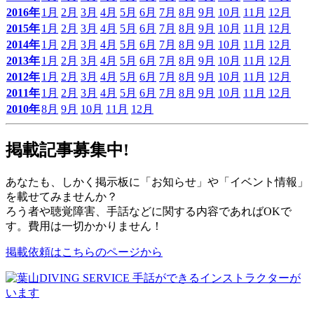
2016年
1月
2月
3月
4月
5月
6月
7月
8月
9月
10月
11月
12月
2015年
1月
2月
3月
4月
5月
6月
7月
8月
9月
10月
11月
12月
2014年
1月
2月
3月
4月
5月
6月
7月
8月
9月
10月
11月
12月
2013年
1月
2月
3月
4月
5月
6月
7月
8月
9月
10月
11月
12月
2012年
1月
2月
3月
4月
5月
6月
7月
8月
9月
10月
11月
12月
2011年
1月
2月
3月
4月
5月
6月
7月
8月
9月
10月
11月
12月
2010年
8月
9月
10月
11月
12月
掲載記事募集中!
あなたも、しかく掲示板に「お知らせ」や「イベント情報」
を載せてみませんか？
ろう者や聴覚障害、手話などに関する内容であればOKで
す。費用は一切かかりません！
掲載依頼はこちらのページから