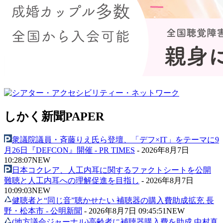
しかく新聞
PAPER
衆議院議員・斉藤りえ氏ら登壇、「デフ×IT」をテーマに9
月26日『DEFCON』開催 - PR TIMES
-
2026年8月7日
10:28:07
NEW
日本コクレア、人工内耳に関するファクトシートを公開
難聴と人工内耳への理解促進を目指し
-
2026年8月7日
10:09:03
NEW
健聴者と“同じ音”聴かせたい 補聴器の購入費助成拡充 長
野・松本市 - 公明新聞
-
2026年8月7日 09:45:51
NEW
(地方議会ジャーナル)高齢者に補聴器購入費を助成 中村真