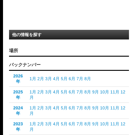
他の情報を探す
場所
バックナンバー
2026
1月
2月
3月
4月
5月
6月
7月
8月
年
2025
1月
2月
3月
4月
5月
6月
7月
8月
9月
10月
11月
12
年
月
2024
1月
2月
3月
4月
5月
6月
7月
8月
9月
10月
11月
12
年
月
2023
1月
2月
3月
4月
5月
6月
7月
8月
9月
10月
11月
12
年
月