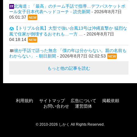
北海道：「最高」のチーム手話で指導…デフバスケットボ
ール女子日本代表ヘッドコーチ - 読売新聞
-
2026年8月7日
05:01:37
NEW
【トリプル台風】大型で強い台風13号は沖縄直撃か 猛烈な
風で住家が倒壊するおそれも…一方 ...
-
2026年8月7日
04:18:14
NEW
彼が手話で語った無念 「僕の年は分からない。親の名前も
わからない」 - 朝日新聞
-
2026年8月7日 02:02:53
NEW
もっと他の記事を読む
利用規約
サイトマップ
広告について
掲載依頼
お問い合わせ
運営団体
© 2010-2026 しかく All Rights Reserved.