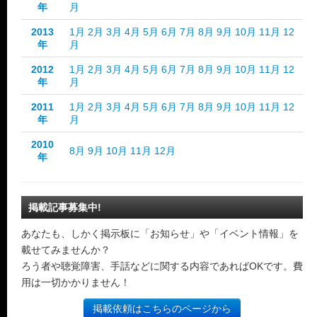
年
月
2013
1月
2月
3月
4月
5月
6月
7月
8月
9月
10月
11月
12
年
月
2012
1月
2月
3月
4月
5月
6月
7月
8月
9月
10月
11月
12
年
月
2011
1月
2月
3月
4月
5月
6月
7月
8月
9月
10月
11月
12
年
月
2010
8月
9月
10月
11月
12月
年
掲載記事募集中!
あなたも、しかく掲示板に「お知らせ」や「イベント情報」を
載せてみませんか？
ろう者や聴覚障害、手話などに関する内容であればOKです。費
用は一切かかりません！
掲載依頼はこちらのページから