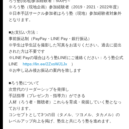
ろう塾(現地)参加経験者：500円～
※ろう塾（現地企画）参加経験者（2019・2021・2022年度）
※日本手話サークル参加者はろう塾（現地）参加経験者対象外
となります。
■お支払い方法：
事前振込制（PayPay・LINE Pay・銀行振込）
※学生は学生証を撮影した写真をお送りください。過去に提出
された方は不要です
※LINE Payの場合はろう塾LINEにご連絡ください：ろう塾公式
LINE
https://lin.ee/2ZxsWJ1Jx
）
※お申し込み後お振込の案内を致します
■ろう塾について
次世代のリーダーシップを発揮し
手話指導（プレゼン力・指導力）ができる
人材（ろう者・難聴者）これらを育成・発掘していく塾となっ
ております。
コンセプトとして3つの目（タメル、ツヨメル、タカメル）の
レベルアップ向上を掲げ、塾生と共にろう塾を進めます。