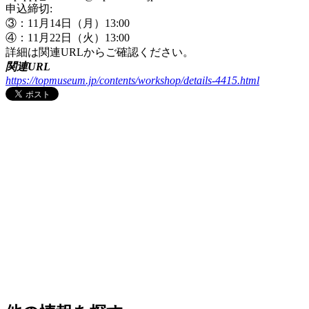
申込締切:
③：11月14日（月）13:00
④：11月22日（火）13:00
詳細は関連URLからご確認ください。
関連URL
https://topmuseum.jp/contents/workshop/details-4415.html