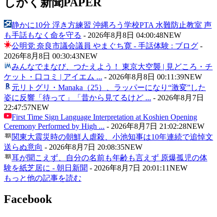
しかく新聞
PAPER
静かに10分 浮き方練習 沖縄ろう学校PTA 水難防止教室 声
も手話もなく命を守る
-
2026年8月8日 04:00:48
NEW
公明党 奈良市議会議員 やまぐち寛 - 手話体験 : ブログ
-
2026年8月8日 00:30:43
NEW
みんなでまなび、つたえよう！ 東京大空襲 | 見どころ・チ
ケット・口コミ | アイエム ...
-
2026年8月8日 00:11:39
NEW
元リトグリ・Manaka（25）、ラッパーになり“激変”した
姿に反響「待って」「昔から見てるけど ...
-
2026年8月7日
22:47:57
NEW
First Time Sign Language Interpretation at Koshien Opening
Ceremony Performed by High ...
-
2026年8月7日 21:02:28
NEW
関東大震災時の朝鮮人虐殺、小池知事は10年連続で追悼文
送らぬ意向
-
2026年8月7日 20:08:35
NEW
耳が聞こえず、自分の名前も年齢も言えず 原爆孤児の体
験を紙芝居に - 朝日新聞
-
2026年8月7日 20:01:11
NEW
もっと他の記事を読む
Facebook