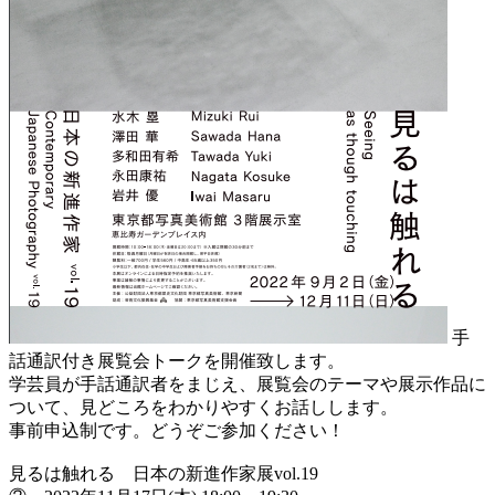
手
話通訳付き展覧会トークを開催致します。
学芸員が手話通訳者をまじえ、展覧会のテーマや展示作品に
ついて、見どころをわかりやすくお話しします。
事前申込制です。どうぞご参加ください！
見るは触れる 日本の新進作家展vol.19