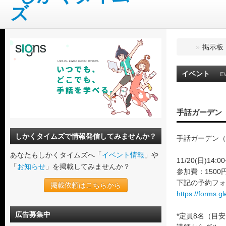
»
掲示板
イベント
E
手話ガーデン（
しかくタイムズで情報発信してみませんか？
手話ガーデン（
あなたもしかくタイムズへ「
イベント情報
」や
11/20(日)14:00
「
お知らせ
」を掲載してみませんか？
参加費：1500
下記の予約フォ
掲載依頼はこちらから
https://forms
広告募集中
*定員8名（目