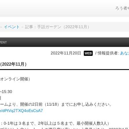
ろう者
»
イベント
»
記事：手話ガーデン（2022年11月）
VENT
2022年11月20日
/ 情報提供者:
あな
WEB
2022年11月）
オンライン開催）
~15:30
円
ームより、開催の2日前（11/18）までにお申し込みください。
.gle/dPtVq2TXQ4oEsCsA7
安：0-1年は３名まで、2年以上は５名まで。最小開催人数3人）