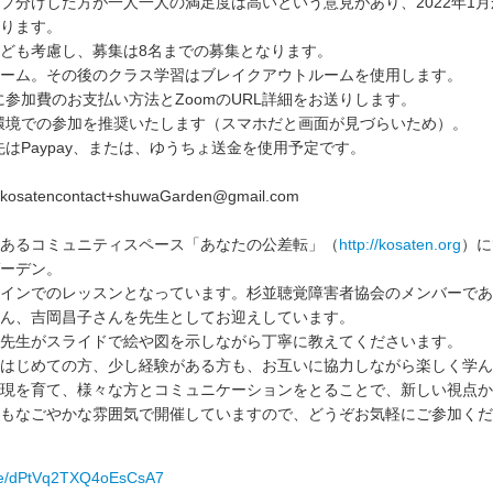
プ分けした方が一人一人の満足度は高いという意見があり、2022年1
ります。
ども考慮し、募集は8名までの募集となります。
ーム。その後のクラス学習はブレイクアウトルームを使用します。
に参加費のお支払い方法とZoomのURL詳細をお送りします。
i-Fi環境での参加を推奨いたします（スマホだと画面が見づらいため）。
先はPaypay、または、ゆうちょ送金を使用予定です。
tencontact+shuwaGarden@gmail.com
あるコミュニティスペース「あなたの公差転」（
http://kosaten.org
）に
ーデン。
インでのレッスンとなっています。杉並聴覚障害者協会のメンバーであ
ん、吉岡昌子さんを先生としてお迎えしています。
先生がスライドで絵や図を示しながら丁寧に教えてくださいます。
はじめての方、少し経験がある方も、お互いに協力しながら楽しく学ん
現を育て、様々な方とコミュニケーションをとることで、新しい視点か
もなごやかな雰囲気で開催していますので、どうぞお気軽にご参加くだ
.gle/dPtVq2TXQ4oEsCsA7