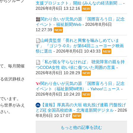
月からグループ
支援プロジェクト」開始 (みんなの経済新聞 ...
-
2026年8月6日 13:12:16
NEW
関わり合いが元気の源 「国際盲ろう日」記念
イベント - 福祉新聞Web
-
2026年8月6日
12:27:39
NEW
山崎貴監督「畏れと興奮を噛みしめていま
す」 『ゴジラ-0.0』が第64回ニューヨーク映画
祭に選出
-
2026年8月6日 10:43:33
NEW
「私が親を守らなければ」 聴覚障害の親を持
て、毎月開催
つCODA女性 幼い頃に傷ついた周囲の言葉
-
2026年8月6日 10:28:29
NEW
る佐沢静枝さ
関わり合いが元気の源 「国際盲ろう日」記念
イベント（福祉新聞WEB） - Yahoo!ニュース
-
2026年8月6日 10:24:20
NEW
でいます。
【速報】厚真高の大垣 砲丸投げ連覇 円盤投げ
ら世界がみえ
と2冠 全国高校総体 - 北海道新聞デジタル
-
2026
さい。
年8月6日 10:17:07
NEW
もっと他の記事を読む