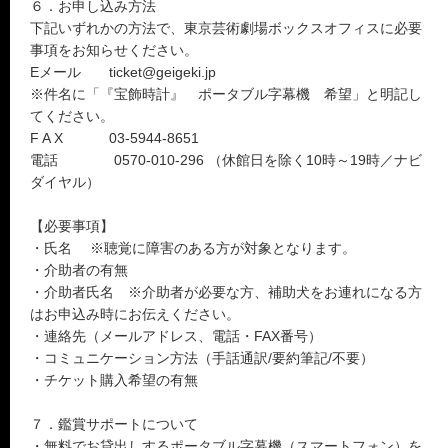
６．お申し込み方法
下記いずれかの方法で、東京芸術劇場ボックスオフィスに必要
事項をお知らせください。
Eメール ticket@geigeki.jp
※件名に「『宝飾時計』 ポータブル字幕機 希望」と明記し
てください。
F A X 03-5944-8651
電話 0570-010-296 （休館日を除く10時～19時／ナビ
ダイヤル）
【必要事項】
・氏名 ※聴覚に障害のある方が対象となります。
・介助者の有無
・介助者氏名 ※介助者が必要な方、補助犬をお連れになる方
はお申込み時にお伝えください。
・連絡先（メールアドレス、電話・FAX番号）
・コミュニケーション方法（手話通訳/要約筆記/不要）
・チケット購入希望の有無
７．鑑賞サポートについて
・無料でお貸出しするポータブル字幕機（スマートフォン）を