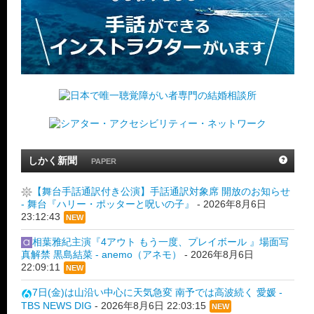
しかく新聞
PAPER
【舞台手話通訳付き公演】手話通訳対象席 開放のお知らせ
- 舞台『ハリー・ポッターと呪いの子』
-
2026年8月6日
23:12:43
NEW
相葉雅紀主演『4アウト もう一度、プレイボール 』場面写
真解禁 黒島結菜 - anemo（アネモ）
-
2026年8月6日
22:09:11
NEW
7日(金)は山沿い中心に天気急変 南予では高波続く 愛媛 -
TBS NEWS DIG
-
2026年8月6日 22:03:15
NEW