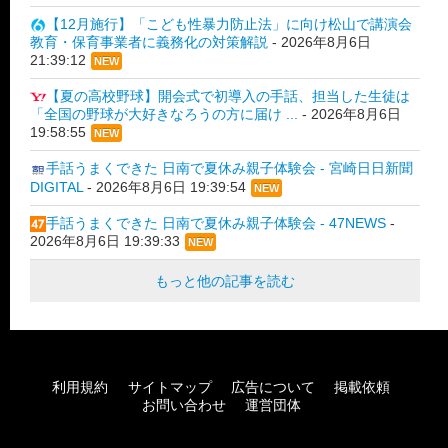
【12月施行】「こども性暴力防止法」に向け松山で講演会
教育・保育事業者に義務化の対策解説
-
2026年8月6日
21:39:12
NEW
【夏の高校野球】開会式で初導入の手話、担当した生徒は
「全国の野球が大好きなろうの方に届け ...
-
2026年8月6日
19:58:55
NEW
手話うまくできた 日南で夏休み親子体験会 - 宮崎日日新聞
DIGITAL
-
2026年8月6日 19:39:54
NEW
手話うまくできた 日南で夏休み親子体験会 - 47NEWS
-
2026年8月6日 19:39:33
NEW
もっと他の記事を読む
利用規約
サイトマップ
広告について
掲載依頼
お問い合わせ
運営団体