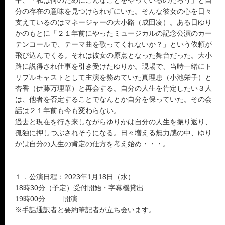
中、「私は何のためにこんなことをやっているのだろう」と自
分の存在の意味を見つけられずにいた。そんな彼女の心を日々
支えているのはマネージャーの大小路（成田凌）。ある日ゆり
かのもとに「２１年前にやったミュージカルの記念公演のカー
テンコールで、テーマ曲を歌ってくれないか？」という依頼が
飛び込んでくる。それは彼女の原点となった舞台だった。大小
路に説得され仕事を引き受けたゆりか。現場で、当時一緒にト
リプルキャストとして主演を務めていた真理恵（小池栄子）と
杏香（伊藤万理華）と再会する。自分の人生を肯定したい３人
は、他者を否定することでなんとか自分を保っていた。その会
話は２１年前も今も変わらない。
過去と現在を行き来しながらゆりかは自分の人生を振り返り、
孤独に押しつぶされそうになる。日々増える無力感の中、ゆり
かは自分の人生の肯定の仕方を考え始め・・・。
１．公演日程：2023年1月18日（水）
18時30分（予定）受付開始・字幕機貸出
19時00分 開演
※手話通訳者と要約筆記者が立ち会います。