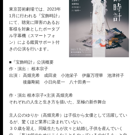
東京芸術劇場では、2023年
1月に行われる『宝飾時計』
にて、聴覚に障害のあるお
客様を対象としたポータブ
ル字幕機（スマートフォ
ン）による鑑賞サポート付
きの公演を行います。
■『宝飾時計』公演概要
作・演出： 根本宗子
出演： 高畑充希 成田凌 小池栄子 伊藤万理華 池津祥子
後藤剛範 小日向星一 八十田勇一
作・演出 根本宗子×主演 高畑充希
それぞれの人生と生き方を描いた、至極の新作舞台
主人公のゆりか（高畑充希）は子役から女優として活躍してい
るが、驚くほど業界に染まれていない。
３０歳を迎え、同級生たちが次々と結婚し子供を産んでいく