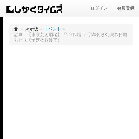
ログイン
会員登録
»
掲示板
»
イベント
»
記事：【東京芸術劇場】『宝飾時計』字幕付き公演のお知
らせ（※予定枚数終了）