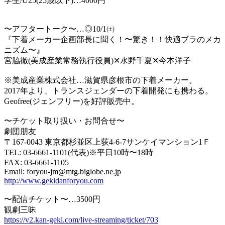
学生/U25(25歳以下)…4000円
〜アフタートーク〜…◎10/1㈯
『下着メーカー企画部長に聞く！〜驚き！！快適ブラのメカ
ニズム〜』
宮脇徹(美成産業常務執行役員)✕水野千夏✕今本洋子
※美成産業株式会社…滋賀県彦根市の下着メーカー。
2017年より、トランスジェンダーの下着開発にも携わる。
Geofree(ジェンフリー)を好評販売中。
〜チケット取り扱い・お問合せ〜
劇団朋友
〒167-0043 東京都杉並区上荻4-6-7サンケイマンション1Ｆ
TEL: 03-6661-1101(代表)※平日10時〜18時
FAX: 03-6661-1105
Email: foryou-jm@mtg.biglobe.ne.jp
http://www.gekidanforyou.com
〜配信チケット〜…3500円
観劇三昧
https://v2.kan-geki.com/live-streaming/ticket/703