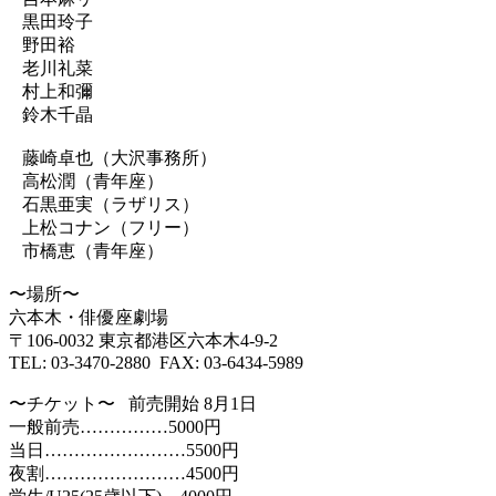
黒田玲子
野田裕
老川礼菜
村上和彌
鈴木千晶
藤崎卓也（大沢事務所）
高松潤（青年座）
石黒亜実（ラザリス）
上松コナン（フリー）
市橋恵（青年座）
〜場所〜
六本木・俳優座劇場
〒106-0032 東京都港区六本木4-9-2
TEL: 03-3470-2880 FAX: 03-6434-5989
〜チケット〜 前売開始 8月1日
一般前売……………5000円
当日……………………5500円
夜割……………………4500円