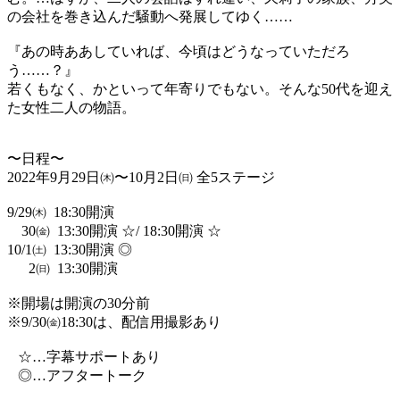
の会社を巻き込んだ騒動へ発展してゆく……
『あの時ああしていれば、今頃はどうなっていただろ
う……？』
若くもなく、かといって年寄りでもない。そんな50代を迎え
た女性二人の物語。
〜日程〜
2022年9月29日㈭〜10月2日㈰ 全5ステージ
9/29㈭ 18:30開演
30㈮ 13:30開演 ☆/ 18:30開演 ☆
10/1㈯ 13:30開演 ◎
2㈰ 13:30開演
※開場は開演の30分前
※9/30㈮18:30は、配信用撮影あり
☆…字幕サポートあり
◎…アフタートーク