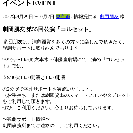
イベント
EVENT
2022年9月29日〜10月2日
東京都
/ 情報提供者:
劇団朋友
様
劇団朋友 第55回公演「コルセット」
劇団朋友は、演劇鑑賞を多くの方々に楽しんで頂きたく、
観劇サポートに取り組んでおります。
9/29㈭〜10/2㈰ 六本木・俳優座劇場にて上演の『コルセッ
ト』では、
☆9/30㈮13:30開演と18:30開演
の2公演で字幕サポートを実施いたします。
（お手持ち、または劇団貸出のスマートフォンやタブレット
をご利用して頂きます。）
ぜひ、ご利用ください。心よりお待ちしております。
〜観劇サポート情報〜
劇団事務所までご連絡の上、ご利用ください。