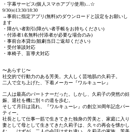
・字幕サービス(個人スマホアプリ使用)…☆
9/30㈮13:30/18:30
→事前に指定アプリ(無料)のダウンロードと設定をお願いし
ます
・障がい者割引(障がい者手帳をお持ちください)
・付添者1名無料(付添者が必要な場合のみ)
・事前台本貸出(観劇当日ご返却ください)
・受付筆談対応
・車椅子、盲導犬対応
〜あらすじ〜
社交的で行動力のある芳美。大人しく芸地肌の久莉子。
二人で立ち上げた、下着メーカー『ワルキューレ』
二人は最高のパートナーだった。しかし、久莉子の突然の妊
娠、退社を機に別々の道を歩む。
そして月日は流れ、『ワルキューレ』の創立30周年記念パー
ティー。
社長として仕事一筋で生きてきた独身の芳美と、家庭に入り
妻として母として生きてきた久莉子は、久々の再会を懐かし
む。…はずが、二人の会話はすれ違い、久莉子の家族、芳美