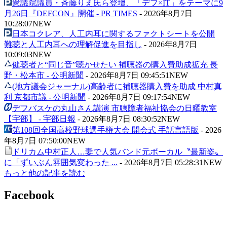
衆議院議員・斉藤りえ氏ら登壇、「デフ×IT」をテーマに9
月26日『DEFCON』開催 - PR TIMES
-
2026年8月7日
10:28:07
NEW
日本コクレア、人工内耳に関するファクトシートを公開
難聴と人工内耳への理解促進を目指し
-
2026年8月7日
10:09:03
NEW
健聴者と“同じ音”聴かせたい 補聴器の購入費助成拡充 長
野・松本市 - 公明新聞
-
2026年8月7日 09:45:51
NEW
(地方議会ジャーナル)高齢者に補聴器購入費を助成 中村真
利 京都市議 - 公明新聞
-
2026年8月7日 09:17:54
NEW
デフバスケの丸山さん講演 市聴障者福祉協会の日曜教室
【宇部】 - 宇部日報
-
2026年8月7日 08:30:52
NEW
第108回全国高校野球選手権大会 開会式 手話言語版
-
2026
年8月7日 07:50:00
NEW
ドリカム中村正人…妻で人気バンド元ボーカル〝最新姿〟
に「ずいぶん雰囲気変わった ...
-
2026年8月7日 05:28:31
NEW
もっと他の記事を読む
Facebook