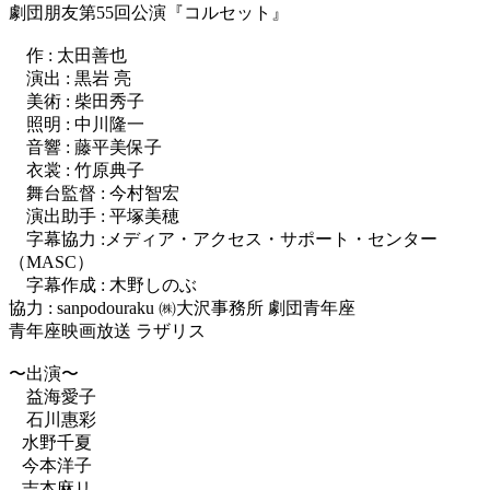
劇団朋友第55回公演『コルセット』
作 : 太田善也
演出 : 黒岩 亮
美術 : 柴田秀子
照明 : 中川隆一
音響 : 藤平美保子
衣裳 : 竹原典子
舞台監督 : 今村智宏
演出助手 : 平塚美穂
字幕協力 :メディア・アクセス・サポート・センター
（MASC）
字幕作成 : 木野しのぶ
協力 : sanpodouraku ㈱大沢事務所 劇団青年座
青年座映画放送 ラザリス
〜出演〜
益海愛子
石川惠彩
水野千夏
今本洋子
吉本麻リ