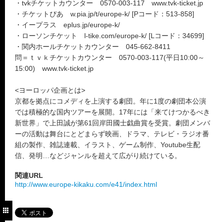
・tvkチケットカウンター 0570-003-117 www.tvk-ticket.jp
・チケットぴあ w.pia.jp/t/europe-k/ [Pコード：513-858]
・イープラス eplus.jp/europe-k/
・ローソンチケット l-tike.com/europe-k/ [Lコード：34699]
・関内ホールチケットカウンター 045-662-8411
問＝ｔｖｋチケットカウンター 0570-003-117(平日10:00～
15:00) www.tvk-ticket.jp
<ヨーロッパ企画とは>
京都を拠点にコメディを上演する劇団。年に1度の劇団本公演
では積極的な国内ツアーを展開。17年には「来てけつかるべき
新世界」で上田誠が第61回岸田國士戯曲賞を受賞。劇団メンバ
ーの活動は舞台にとどまらず映画、ドラマ、テレビ・ラジオ番
組の製作、雑誌連載、イラスト、ゲーム制作、Youtube生配
信、発明…などジャンルを超えて広がり続けている。
関連URL
http://www.europe-kikaku.com/e41/index.html