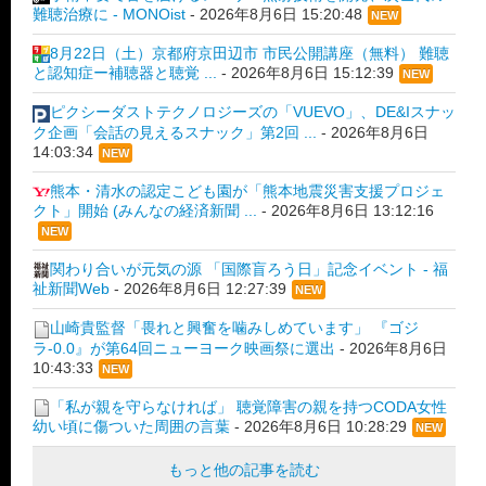
難聴治療に - MONOist
-
2026年8月6日 15:20:48
NEW
8月22日（土）京都府京田辺市 市民公開講座（無料） 難聴
と認知症ー補聴器と聴覚 ...
-
2026年8月6日 15:12:39
NEW
ピクシーダストテクノロジーズの「VUEVO」、DE&Iスナッ
ク企画「会話の見えるスナック」第2回 ...
-
2026年8月6日
14:03:34
NEW
熊本・清水の認定こども園が「熊本地震災害支援プロジェ
クト」開始 (みんなの経済新聞 ...
-
2026年8月6日 13:12:16
NEW
関わり合いが元気の源 「国際盲ろう日」記念イベント - 福
祉新聞Web
-
2026年8月6日 12:27:39
NEW
山崎貴監督「畏れと興奮を噛みしめています」 『ゴジ
ラ-0.0』が第64回ニューヨーク映画祭に選出
-
2026年8月6日
10:43:33
NEW
「私が親を守らなければ」 聴覚障害の親を持つCODA女性
幼い頃に傷ついた周囲の言葉
-
2026年8月6日 10:28:29
NEW
もっと他の記事を読む