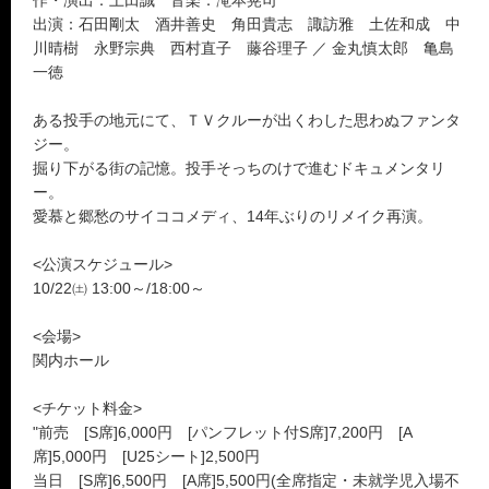
作・演出：上田誠 音楽：滝本晃司
出演：石田剛太 酒井善史 角田貴志 諏訪雅 土佐和成 中
川晴樹 永野宗典 西村直子 藤谷理子 ／ 金丸慎太郎 亀島
一徳
ある投手の地元にて、ＴＶクルーが出くわした思わぬファンタ
ジー。
掘り下がる街の記憶。投手そっちのけで進むドキュメンタリ
ー。
愛慕と郷愁のサイココメディ、14年ぶりのリメイク再演。
<公演スケジュール>
10/22㈯ 13:00～/18:00～
<会場>
関内ホール
<チケット料金>
"前売 [S席]6,000円 [パンフレット付S席]7,200円 [A
席]5,000円 [U25シート]2,500円
当日 [S席]6,500円 [A席]5,500円(全席指定・未就学児入場不