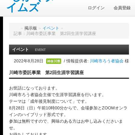
ログイン
会員登録
»
掲示板
»
イベント
»
記事：川崎市委託事業 第2回生涯学習講座
イベント
EVENT
2022年8月28日
/ 情報提供者:
川崎市ろう者協会
様
神奈川県
川崎市委託事業 第2回生涯学習講座
お世話になっております。
川崎市ろう者協会主催で生涯学習講座を行います。
テーマは「成年後見制度について」です。
8月28日（日）午前10時00分からで、会場参加とZOOMオンラ
インのハイブリッド形式です。
参加は無料ですので、興味のある方はお申し込みくださいま
せ。
お待ちしております。