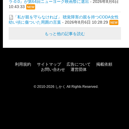
ラ-0.0』が第64回ニューヨーク映画祭に選出
-
2026年8月6日
10:43:33
NEW
「私が親を守らなければ」 聴覚障害の親を持つCODA女性
幼い頃に傷ついた周囲の言葉
-
2026年8月6日 10:28:29
NEW
もっと他の記事を読む
利用規約
サイトマップ
広告について
掲載依頼
お問い合わせ
運営団体
© 2010-2026 しかく All Rights Reserved.