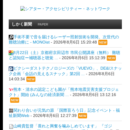
しかく新聞
PAPER
手術不要で音を届けるレーザー照射技術を開発、次世代の
難聴治療に - MONOist
-
2026年8月6日 15:20:48
NEW
8月22日（土）京都府京田辺市 市民公開講座（無料） 難聴
と認知症ー補聴器と聴覚 ...
-
2026年8月6日 15:12:39
NEW
ピクシーダストテクノロジーズの「VUEVO」、DE&Iスナッ
ク企画「会話の見えるスナック」第2回 ...
-
2026年8月6日
14:03:34
NEW
熊本・清水の認定こども園が「熊本地震災害支援プロジェ
クト」開始 (みんなの経済新聞 ...
-
2026年8月6日 13:12:16
NEW
関わり合いが元気の源 「国際盲ろう日」記念イベント - 福
祉新聞Web
-
2026年8月6日 12:27:39
NEW
山崎貴監督「畏れと興奮を噛みしめています」 『ゴジ