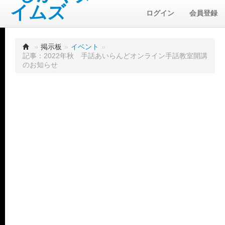
ログイン
会員登録
»
掲示板
»
イベント
»
記事：2022年秋 手話あいらんどオンライン手話教室開講
のお知らせ