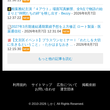
NEW
相葉雅紀主演『４アウト』場面写真解禁、全9点で物語の始
まりと“仲間たちの絆”を映し出す - Bezzy
-
2026年8月7日
12:37:22
NEW
2027年3月期連結通期業績予想を上方修正 ロート製薬 - 医
薬通信社
-
2026年8月7日 12:31:04
NEW
【文京区イベント】プラスワンセミナーⅠ「わたしを大切
に生きるということ」 - たかはまなおき ...
-
2026年8月7日
12:15:30
NEW
もっと他の記事を読む
利用規約
サイトマップ
広告について
掲載依頼
お問い合わせ
運営団体
© 2010-2026 しかく All Rights Reserved.