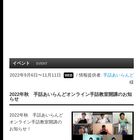
イベント
EVENT
2022年9月6日〜11月11日
/ 情報提供者:
手話あいらんど
WEB
様
2022年秋 手話あいらんどオンライン手話教室開講のお知
らせ
2022年秋 手話あいらんど
オンライン手話教室開講の
お知らせ！