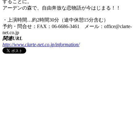
することに。
アーデンの森で、自由奔放な恋物語が今はじまる！！
・上演時間…約2時間30分（途中休憩15分含む）
予約・問合せ：FAX：06-6686-3461 メール：office@clarte-
net.co.jp
関連URL
http://www.clarte-net.co.jp/information/