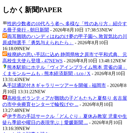
しかく新聞
PAPER
性的少数者の10代ろう者へ 多様な「性のあり方」紹介す
る冊子発行 - 朝日新聞
-
2026年8月10日 17:38:53
NEW
両耳難聴のハンディはねのけ夢の甲子園へ 敦賀気比の川
原成翔選手「勇気与えられたら」
-
2026年8月10日
16:18:09
NEW
核廃絶の思い手話に込め 静岡県牧之原市で平和式典、元
高校生大使ら登壇 - 47NEWS
-
2026年8月10日 13:48:12
NEW
熊本駅前にホテル「ヴィアインプライム熊本 雲雀の湯」
くまモンルームも - 熊本経済新聞 - t.co / X
-
2026年8月10日
13:31:43
NEW
手話通訳付きギャラリーツアーを開催 - 福岡市
-
2026年8
月10日 13:31:22
NEW
高校生ボランティアが難聴の子どもたちと夏祭り 名古屋
の市中央療育センターで輪投げや ...
-
2026年8月10日
13:27:48
NEW
伊予市の手話サークル「どんぐり」夏休み教室 児童や生
徒ら季節や曜日の表現学ぶ｜愛媛新聞 ...
-
2026年8月10日
13:16:39
NEW