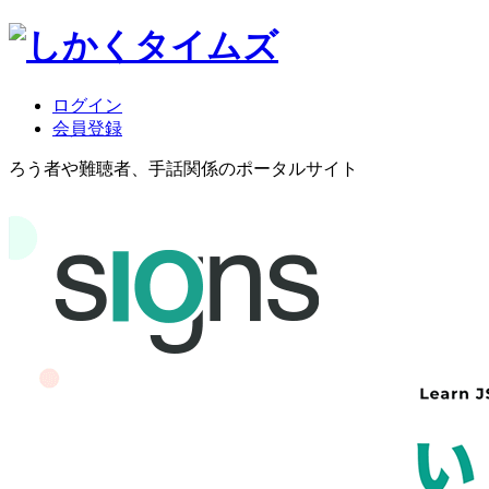
ログイン
会員登録
ろう者や難聴者、手話関係のポータルサイト