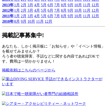
2013年
1月
2月
3月
4月
5月
6月
7月
8月
9月
10月
11月
12月
2012年
1月
2月
3月
4月
5月
6月
7月
8月
9月
10月
11月
12月
2011年
1月
2月
3月
4月
5月
6月
7月
8月
9月
10月
11月
12月
2010年
8月
9月
10月
11月
12月
掲載記事募集中!
あなたも、しかく掲示板に「お知らせ」や「イベント情報」
を載せてみませんか？
ろう者や聴覚障害、手話などに関する内容であればOKで
す。費用は一切かかりません！
掲載依頼はこちらのページから