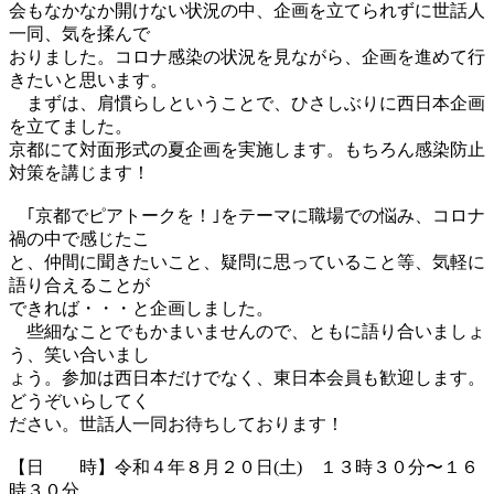
会もなかなか開けない状況の中、企画を立てられずに世話人
一同、気を揉んで
おりました。コロナ感染の状況を見ながら、企画を進めて行
きたいと思います。
まずは、肩慣らしということで、ひさしぶりに西日本企画
を立てました。
京都にて対面形式の夏企画を実施します。もちろん感染防止
対策を講じます！
｢京都でピアトークを！｣をテーマに職場での悩み、コロナ
禍の中で感じたこ
と、仲間に聞きたいこと、疑問に思っていること等、気軽に
語り合えることが
できれば・・・と企画しました。
些細なことでもかまいませんので、ともに語り合いましょ
う、笑い合いまし
ょう。参加は西日本だけでなく、東日本会員も歓迎します。
どうぞいらしてく
ださい。世話人一同お待ちしております！
【日 時】令和４年８月２０日(土) １３時３０分〜１６
時３０分