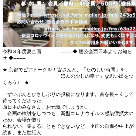
令和３年度夏企画 ------- ◆ 聴公会西日本よりお知ら
せ ◆--------
★ 京都でピアトークを！皆さんと、「たのしい時間」を、
「ほんの少しの幸せ」な思い出をつ
くろう♪ ★
ずいぶんとひさしぶりの投稿になります。首を長～くして
待ってくださった
西日本のみなさま、お元気でしょうか。
企画の検討をしつつも、新型コロナウイルス感染症拡大の
ため、会場が借り
られない、集まることもできないなど、企画の自粛や中止が
続き、また世話人