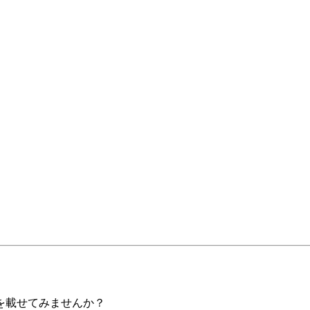
を載せてみませんか？