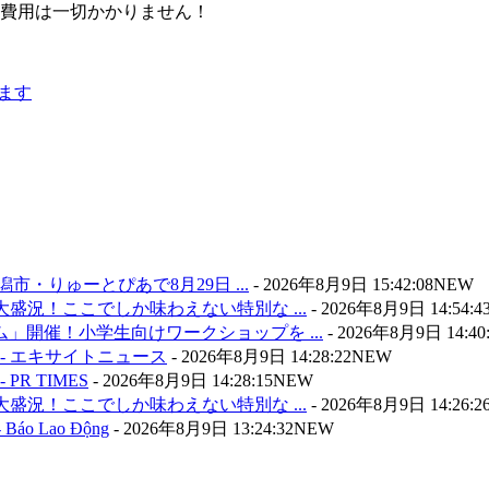
。費用は一切かかりません！
・りゅーとぴあで8月29日 ...
-
2026年8月9日 15:42:08
NEW
が大盛況！ここでしか味わえない特別な ...
-
2026年8月9日 14:54:4
開催！小学生向けワークショップを ...
-
2026年8月9日 14:40:
- エキサイトニュース
-
2026年8月9日 14:28:22
NEW
R TIMES
-
2026年8月9日 14:28:15
NEW
が大盛況！ここでしか味わえない特別な ...
-
2026年8月9日 14:26:2
Lao Động
-
2026年8月9日 13:24:32
NEW