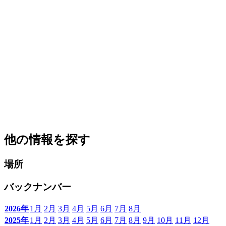
他の情報を探す
場所
バックナンバー
2026年
1月
2月
3月
4月
5月
6月
7月
8月
2025年
1月
2月
3月
4月
5月
6月
7月
8月
9月
10月
11月
12月