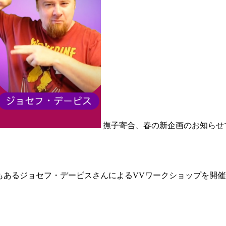
撫子寄合、春の新企画のお知らせ
もあるジョセフ・デービスさんによるVVワークショップを開