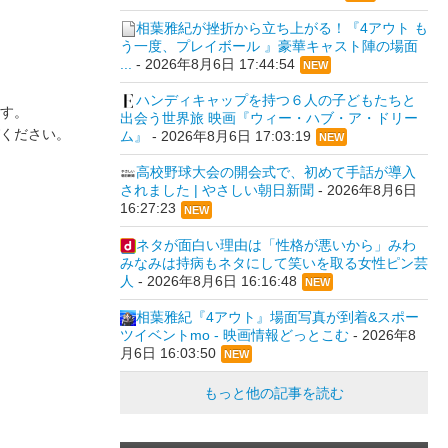
相葉雅紀が挫折から立ち上がる！『4アウト も
う一度、プレイボール 』豪華キャスト陣の場面
...
-
2026年8月6日 17:44:54
NEW
ハンディキャップを持つ６人の子どもたちと
す。
出会う世界旅 映画『ウィー・ハブ・ア・ドリー
ください。
ム』
-
2026年8月6日 17:03:19
NEW
高校野球大会の開会式で、初めて手話が導入
されました | やさしい朝日新聞
-
2026年8月6日
16:27:23
NEW
ネタが面白い理由は「性格が悪いから」みわ
みなみは持病もネタにして笑いを取る女性ピン芸
人
-
2026年8月6日 16:16:48
NEW
相葉雅紀『4アウト』場面写真が到着&スポー
ツイベントmo - 映画情報どっとこむ
-
2026年8
月6日 16:03:50
NEW
もっと他の記事を読む