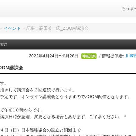
ろう者
»
イベント
»
記事：高田英一氏_ZOOM講演会
VENT
2022年4月24日〜6月26日
/ 情報提供者:
川崎
神奈川県
OOM講演会
す。
招きして講演会を３回連続で行います。
予定です。オンライン講演会となりますのでZOOM配信となります。
て午前1０時からです。
講演日時が急遽、変更となる場合もあります。ご了承ください。＊
４日（日）日本聾唖協会の設立と消滅まで