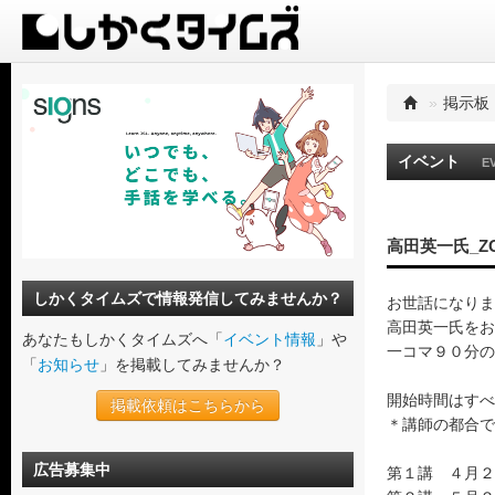
»
掲示板
イベント
E
高田英一氏_Z
しかくタイムズで情報発信してみませんか？
お世話になりま
高田英一氏をお
あなたもしかくタイムズへ「
イベント情報
」や
一コマ９０分の
「
お知らせ
」を掲載してみませんか？
開始時間はすべ
掲載依頼はこちらから
＊講師の都合で
広告募集中
第１講 ４月２