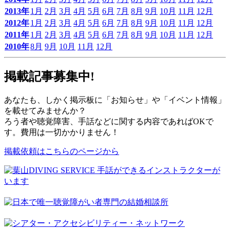
2013年
1月
2月
3月
4月
5月
6月
7月
8月
9月
10月
11月
12月
2012年
1月
2月
3月
4月
5月
6月
7月
8月
9月
10月
11月
12月
2011年
1月
2月
3月
4月
5月
6月
7月
8月
9月
10月
11月
12月
2010年
8月
9月
10月
11月
12月
掲載記事募集中!
あなたも、しかく掲示板に「お知らせ」や「イベント情報」
を載せてみませんか？
ろう者や聴覚障害、手話などに関する内容であればOKで
す。費用は一切かかりません！
掲載依頼はこちらのページから