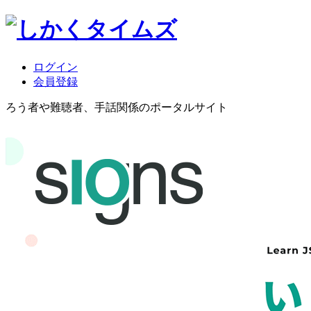
ログイン
会員登録
ろう者や難聴者、手話関係のポータルサイト