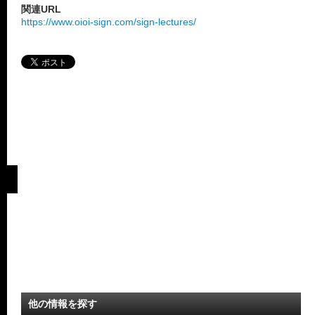
関連URL
https://www.oioi-sign.com/sign-lectures/
他の情報を探す