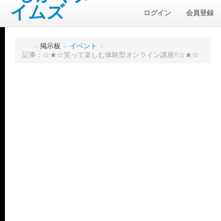
ログイン
会員登録
»
掲示板
»
イベント
»
記事：☆★☆笑って楽しむ体験型オンライン講座!!☆★☆