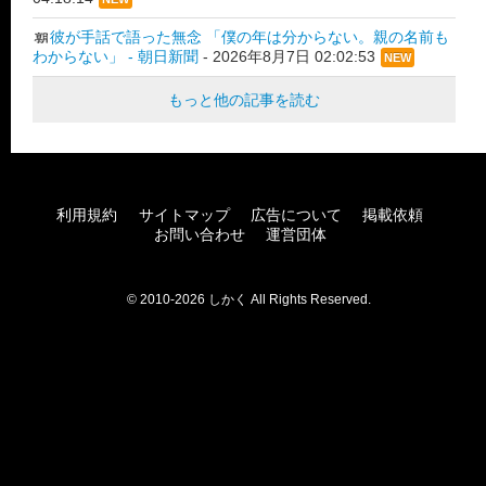
彼が手話で語った無念 「僕の年は分からない。親の名前も
わからない」 - 朝日新聞
-
2026年8月7日 02:02:53
NEW
もっと他の記事を読む
利用規約
サイトマップ
広告について
掲載依頼
お問い合わせ
運営団体
© 2010-2026 しかく All Rights Reserved.