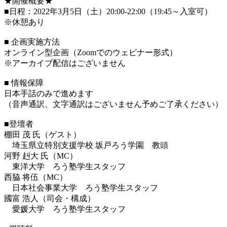
★開催概要★
■日程：2022年3月5日（土）20:00-22:00（19:45～入室可）
※休憩あり
■ 企画実施方法
オンライン型企画（Zoomでのウェビナー形式）
※アーカイブ配信はございません
■ 情報保障
日本手話のみで進めます
（音声通訳、文字通訳はございません予めご了承ください）
■登壇者
棚田 茂 氏（ゲスト）
埼玉県立特別支援学校 坂戸ろう学園 教頭
河野 赳大 氏（MC）
東洋大学 ろう塾学生スタッフ
西脇 将伍（MC）
日本社会事業大学 ろう塾学生スタッフ
國富 浩人（司会・構成）
愛媛大学 ろう塾学生スタッフ