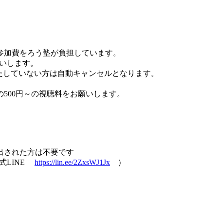
参加費をろう塾が負担しています。
願いします。
たしていない方は自動キャンセルとなります。
での500円～の視聴料をお願いします。
出された方は不要です
公式LINE
https://lin.ee/2ZxsWJ1Jx
）