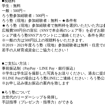
■視聴料
学生：無料
一般：500円～
ろう塾参加経験者：500円～
ろう塾（現地）参加経験者：無料～★条件有
★ろう塾（現地）参加経験者で無料枠を選択いただいた方は
広報費500円分の宣伝（SNSで本企画のシェア等）を必ずお
シェア後ろう塾SNSアカウントにご連絡ください。条件を満
※一般の方は500円以上の視聴料をいただきます。
※2019・2021年度ろう塾（現地）参加経験者は無料・任意
若手の人材育成資金にご協力ください！
■ご支払い方法：
事前振込制（PayPay・LINE Pay・銀行振込）
※学生は学生証を撮影した写真をお送りください。過去に提
※LINE Payの場合はろう塾LINEにご連絡ください：ろう塾
※お申し込み後お振込の案内を致します
■ろう塾について
次世代のリーダーシップを発揮し
手話指導（プレゼン力・指導力）ができる