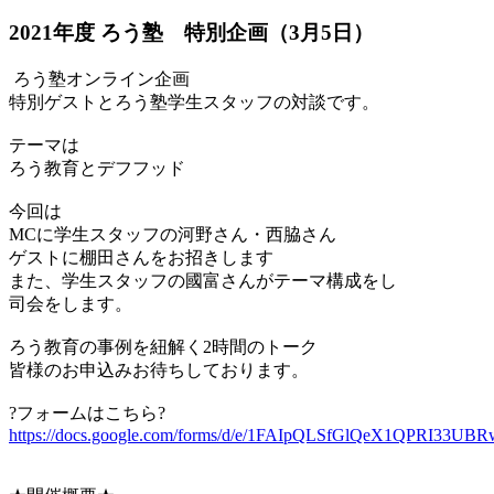
2021年度 ろう塾 特別企画（3月5日）
ろう塾オンライン企画
特別ゲストとろう塾学生スタッフの対談です。
テーマは
ろう教育とデフフッド
今回は
MCに学生スタッフの河野さん・西脇さん
ゲストに棚田さんをお招きします
また、学生スタッフの國富さんがテーマ構成をし
司会をします。
ろう教育の事例を紐解く2時間のトーク
皆様のお申込みお待ちしております。
?フォームはこちら?
https://docs.google.com/forms/d/e/1FAIpQLSfGlQeX1QPRI33