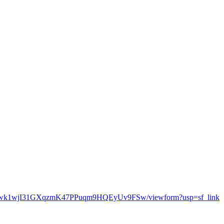
UBRwk1wjI31GXqzmK47PPuqm9HQEyUv9FSw/viewform?usp=sf_link