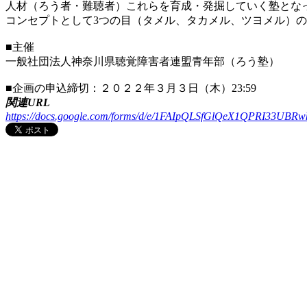
人材（ろう者・難聴者）これらを育成・発掘していく塾とな
コンセプトとして3つの目（タメル、タカメル、ツヨメル）
■主催
一般社団法人神奈川県聴覚障害者連盟青年部（ろう塾）
■企画の申込締切：２０２２年３月３日（木）23:59
関連URL
https://docs.google.com/forms/d/e/1FAIpQLSfGlQeX1QPRI33UBR