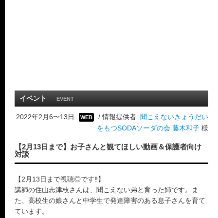
イベント
EVENT
2022年2月6〜13日
/ 情報提供者:
聞こえないきょうだい
WEB
をもつSODAソーダの会 藤木和子
様
【2月13日まで】お子さんと観てほしい動画＆保護者向け
対談
【2月13日まで視聴◎です‼】
講師の住山志津枝さんは、聞こえない弟と育った姉です。ま
た、高校生の娘さんと中学生で発達障害のある息子さんを育て
ています。