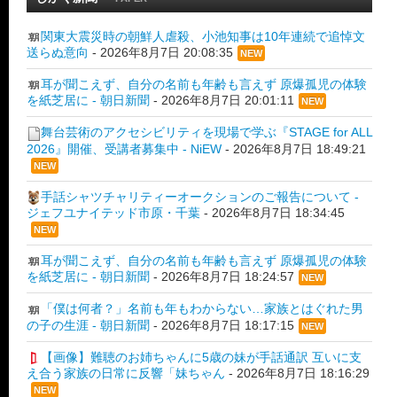
関東大震災時の朝鮮人虐殺、小池知事は10年連続で追悼文
送らぬ意向
-
2026年8月7日 20:08:35
NEW
耳が聞こえず、自分の名前も年齢も言えず 原爆孤児の体験
を紙芝居に - 朝日新聞
-
2026年8月7日 20:01:11
NEW
舞台芸術のアクセシビリティを現場で学ぶ『STAGE for ALL
2026』開催、受講者募集中 - NiEW
-
2026年8月7日 18:49:21
NEW
手話シャツチャリティーオークションのご報告について -
ジェフユナイテッド市原・千葉
-
2026年8月7日 18:34:45
NEW
耳が聞こえず、自分の名前も年齢も言えず 原爆孤児の体験
を紙芝居に - 朝日新聞
-
2026年8月7日 18:24:57
NEW
「僕は何者？」名前も年もわからない…家族とはぐれた男
の子の生涯 - 朝日新聞
-
2026年8月7日 18:17:15
NEW
【画像】難聴のお姉ちゃんに5歳の妹が手話通訳 互いに支
え合う家族の日常に反響「妹ちゃん
-
2026年8月7日 18:16:29
NEW