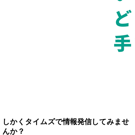
しかくタイムズで情報発信してみませ
んか？