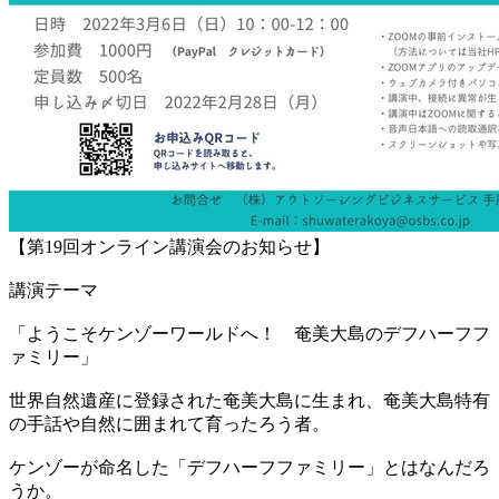
【第19回オンライン講演会のお知らせ】
講演テーマ
「ようこそケンゾーワールドへ！ 奄美大島のデフハーフフ
ァミリー」
世界自然遺産に登録された奄美大島に生まれ、奄美大島特有
の手話や自然に囲まれて育ったろう者。
ケンゾーが命名した「デフハーフファミリー」とはなんだろ
うか。