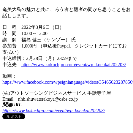
奄美大島の魅力と共に、ろう者と聴者の間から思うことをお
話しします。
日 程：2022年3月6日（日）
時 間：10:00～12:00
講 師：福島 健三（ケンゾー） 氏
参加費：1,000円 （申込後Paypal、クレジットカードにてお
支払い）
申込締切：2月28日（月）23:59まで
申込先：
https://www.kokuchpro.com/event/wp_koenkai202203/
動画：
https://www.facebook.com/wpsignlanguage/videos/35465623287856
(株)アウトソーシングビジネスサービス 手話寺子屋
Email nhb.shuwaterakoya@osbs.co.jp
関連URL
https://www.kokuchpro.com/event/wp_koenkai202203/