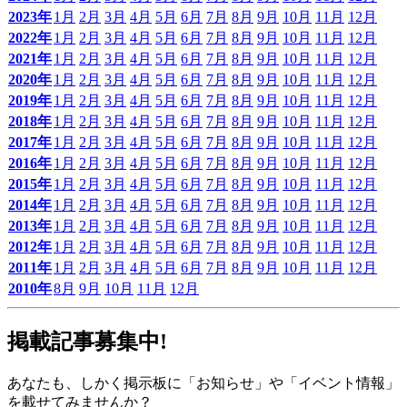
2023年
1月
2月
3月
4月
5月
6月
7月
8月
9月
10月
11月
12月
2022年
1月
2月
3月
4月
5月
6月
7月
8月
9月
10月
11月
12月
2021年
1月
2月
3月
4月
5月
6月
7月
8月
9月
10月
11月
12月
2020年
1月
2月
3月
4月
5月
6月
7月
8月
9月
10月
11月
12月
2019年
1月
2月
3月
4月
5月
6月
7月
8月
9月
10月
11月
12月
2018年
1月
2月
3月
4月
5月
6月
7月
8月
9月
10月
11月
12月
2017年
1月
2月
3月
4月
5月
6月
7月
8月
9月
10月
11月
12月
2016年
1月
2月
3月
4月
5月
6月
7月
8月
9月
10月
11月
12月
2015年
1月
2月
3月
4月
5月
6月
7月
8月
9月
10月
11月
12月
2014年
1月
2月
3月
4月
5月
6月
7月
8月
9月
10月
11月
12月
2013年
1月
2月
3月
4月
5月
6月
7月
8月
9月
10月
11月
12月
2012年
1月
2月
3月
4月
5月
6月
7月
8月
9月
10月
11月
12月
2011年
1月
2月
3月
4月
5月
6月
7月
8月
9月
10月
11月
12月
2010年
8月
9月
10月
11月
12月
掲載記事募集中!
あなたも、しかく掲示板に「お知らせ」や「イベント情報」
を載せてみませんか？