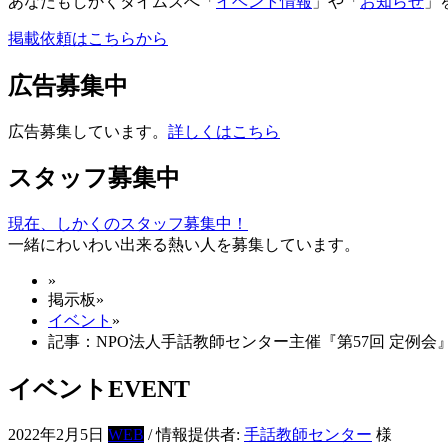
あなたもしかくタイムズへ「
イベント情報
」や「
お知らせ
」
掲載依頼はこちらから
広告募集中
広告募集しています。
詳しくはこちら
スタッフ募集中
現在、しかくのスタッフ募集中！
一緒にわいわい出来る熱い人を募集しています。
»
掲示板
»
イベント
»
記事：NPO法人手話教師センター主催『第57回 定例会
イベント
EVENT
2022年2月5日
WEB
/ 情報提供者:
手話教師センター
様