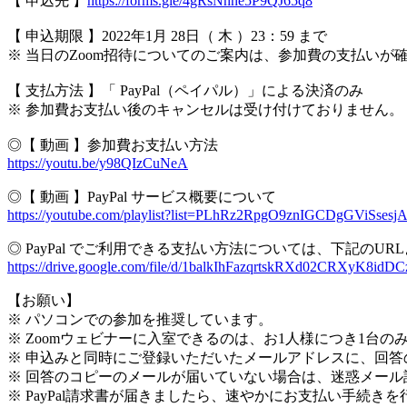
【 申込先 】
https://forms.gle/4gRsNnne5P9QJ65q8
【 申込期限 】2022年1月 28日（ 木 ）23：59 まで
※ 当日のZoom招待についてのご案内は、参加費の支払い
【 支払方法 】「 PayPal（ペイパル）」による決済のみ
※ 参加費お支払い後のキャンセルは受け付けておりません。
◎【 動画 】参加費お支払い方法
https://youtu.be/y98QIzCuNeA
◎【 動画 】PayPal サービス概要について
https://youtube.com/playlist?list=PLhRz2RpgO9znIGCDgGViSsesj
◎ PayPal でご利用できる支払い方法については、下記のU
https://drive.google.com/file/d/1balkIhFazqrtskRXd02CRXyK8idDC
【お願い】
※ パソコンでの参加を推奨しています。
※ Zoomウェビナーに入室できるのは、お1人様につき1
※ 申込みと同時にご登録いただいたメールアドレスに、回答
※ 回答のコピーのメールが届いていない場合は、迷惑メー
※ PayPal請求書が届きましたら、速やかにお支払い手続き