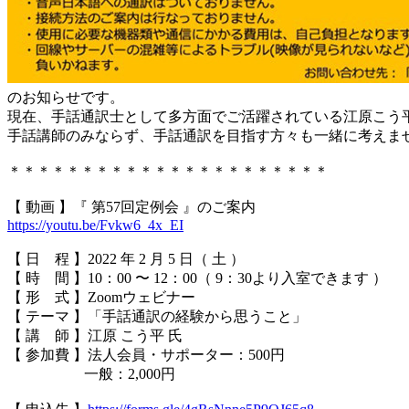
のお知らせです。
現在、手話通訳士として多方面でご活躍されている江原こう
手話講師のみならず、手話通訳を目指す方々も一緒に考えま
＊＊＊＊＊＊＊＊＊＊＊＊＊＊＊＊＊＊＊＊＊＊
【 動画 】『 第57回定例会 』のご案内
https://youtu.be/Fvkw6_4x_EI
【 日 程 】2022 年 2 月 5 日（ 土 ）
【 時 間 】10：00 〜 12：00（ 9：30より入室できます ）
【 形 式 】Zoomウェビナー
【 テーマ 】「手話通訳の経験から思うこと」
【 講 師 】江原 こう平 氏
【 参加費 】法人会員・サポーター：500円
一般：2,000円