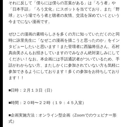
それに反して「僕らには僕らの言葉がある」は「ろう者」や
「日本手話」「ろう文化」にスポットを当てており、また「野
球」という場でろう者と聴者の友情、交流を深めていくという
今までにない漫画です。
ぜひこの漫画の素晴らしさを多くの方に知っていただくのと同
時に詠里先生に「なぜこの漫画を描こうと思ったのか」をイン
タビューしたいと思います！また登壇者に西脇将伍さん、石村
真由美さんもお招きしていますのでみなさん絶対楽しみにして
ください！なお、本企画には手話通訳者がついているため、手
話がわからない方、またしかくに参加されていない方も気軽に
参加できるようにしております！多くの参加をお待ちしており
ます！！
■日時：２月１３日（日）
■時間：２０時〜２２時（１９：４５入室）
■企画実施方法：オンライン型企画（Zoomでのウェビナー形
式）