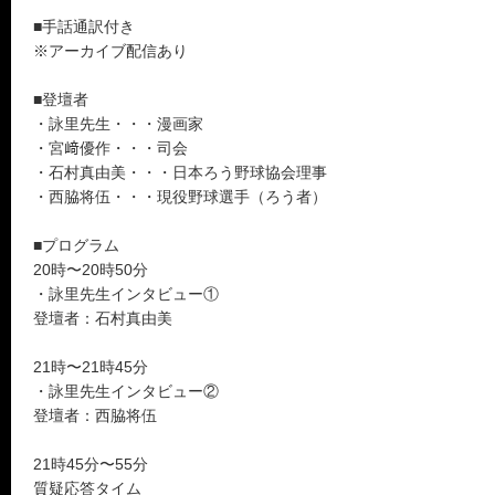
■手話通訳付き
※アーカイブ配信あり
■登壇者
・詠里先生・・・漫画家
・宮﨑優作・・・司会
・石村真由美・・・日本ろう野球協会理事
・西脇将伍・・・現役野球選手（ろう者）
■プログラム
20時〜20時50分
・詠里先生インタビュー①
登壇者：石村真由美
21時〜21時45分
・詠里先生インタビュー②
登壇者：西脇将伍
21時45分〜55分
質疑応答タイム