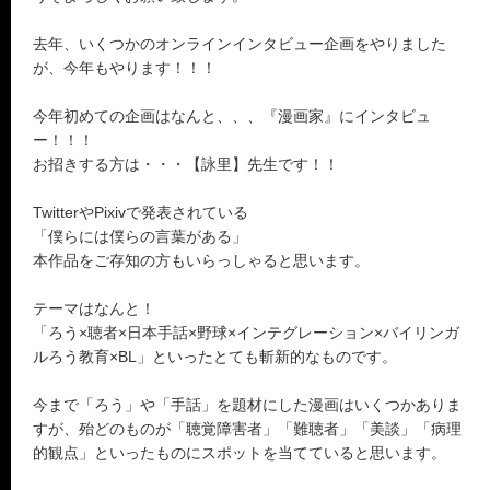
去年、いくつかのオンラインインタビュー企画をやりました
が、今年もやります！！！
今年初めての企画はなんと、、、『漫画家』にインタビュ
ー！！！
お招きする方は・・・【詠里】先生です！！
TwitterやPixivで発表されている
「僕らには僕らの言葉がある」
本作品をご存知の方もいらっしゃると思います。
テーマはなんと！
「ろう×聴者×日本手話×野球×インテグレーション×バイリンガ
ルろう教育×BL」といったとても斬新的なものです。
今まで「ろう」や「手話」を題材にした漫画はいくつかありま
すが、殆どのものが「聴覚障害者」「難聴者」「美談」「病理
的観点」といったものにスポットを当てていると思います。