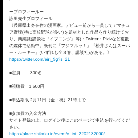
ープロフィールー
詠里先生プロフィール
《兵庫県出身在住の漫画家。デビュー前から一貫してアマチュ
ア野球(特に高校野球が多い)を題材とした作品を作り続けてお
り、商業誌(講談社『イブニング』等)・Twitter・Pixivなど複数
の媒体で活動中。既刊に『フジマルッ！』『松井さんはスーパ
ー・ルーキー』(いずれも全３巻、講談社)がある。》
https://twitter.com/eiri_9g?s=21
■定員 300名
■視聴費 1,500円
■申込期限 2月11日（金・祝）21時まで
■参加費の入金方法
サイト登録の上、ログイン後にこのページで申込を行ってくだ
さい。
https://place.shikaku.in/event/o_int_2202132000/