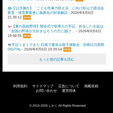
【12月施行】「こども性暴力防止法」に向け松山で講演会
教育・保育事業者に義務化の対策解説
-
2026年8月6日
21:39:12
NEW
【夏の高校野球】開会式で初導入の手話、担当した生徒は
「全国の野球が大好きなろうの方に届け ...
-
2026年8月6日
19:58:55
NEW
手話うまくできた 日南で夏休み親子体験会 - 宮崎日日新聞
DIGITAL
-
2026年8月6日 19:39:54
NEW
もっと他の記事を読む
利用規約
サイトマップ
広告について
掲載依頼
お問い合わせ
運営団体
© 2010-2026 しかく All Rights Reserved.