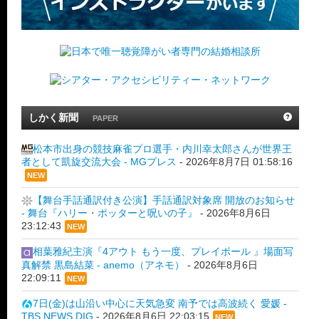
しかく新聞
PAPER
松本市出身の競技麻雀プロ選手・内川幸太郎さんが世界王
者として凱旋交流大会 - MGプレス
-
2026年8月7日 01:58:16
NEW
【舞台手話通訳付き公演】手話通訳対象席 開放のお知らせ
- 舞台『ハリー・ポッターと呪いの子』
-
2026年8月6日
23:12:43
NEW
相葉雅紀主演『4アウト もう一度、プレイボール 』場面写
真解禁 黒島結菜 - anemo（アネモ）
-
2026年8月6日
22:09:11
NEW
7日(金)は山沿い中心に天気急変 南予では高波続く 愛媛 -
TBS NEWS DIG
-
2026年8月6日 22:03:15
NEW