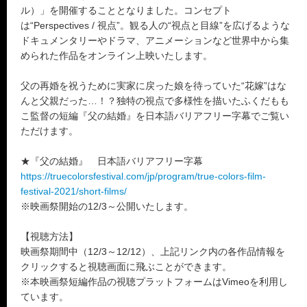
ル）」を開催することとなりました。コンセプト
は“Perspectives / 視点”。観る人の“視点と目線”を広げるような
ドキュメンタリーやドラマ、アニメーションなど世界中から集
められた作品をオンライン上映いたします。
父の再婚を祝うために実家に戻った娘を待っていた“花嫁”はな
んと父親だった…！？独特の視点で多様性を描いたふくだもも
こ監督の短編『父の結婚』を日本語バリアフリー字幕でご覧い
ただけます。
★『父の結婚』 日本語バリアフリー字幕
https://truecolorsfestival.com/jp/program/true-colors-film-
festival-2021/short-films/
※映画祭開始の12/3～公開いたします。
【視聴方法】
映画祭期間中（12/3～12/12）、上記リンク内の各作品情報を
クリックすると視聴画面に飛ぶことができます。
※本映画祭短編作品の視聴プラットフォームはVimeoを利用し
ています。