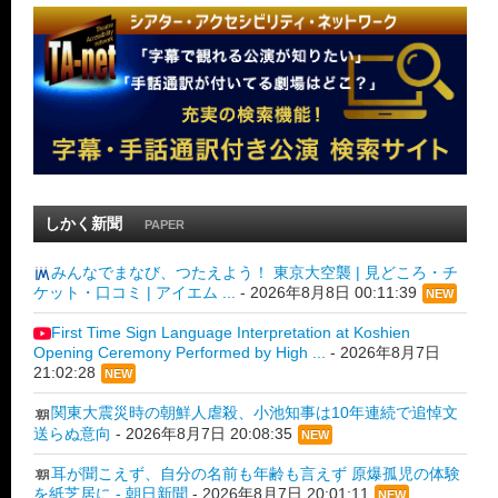
しかく新聞
PAPER
みんなでまなび、つたえよう！ 東京大空襲 | 見どころ・チ
ケット・口コミ | アイエム ...
-
2026年8月8日 00:11:39
NEW
First Time Sign Language Interpretation at Koshien
Opening Ceremony Performed by High ...
-
2026年8月7日
21:02:28
NEW
関東大震災時の朝鮮人虐殺、小池知事は10年連続で追悼文
送らぬ意向
-
2026年8月7日 20:08:35
NEW
耳が聞こえず、自分の名前も年齢も言えず 原爆孤児の体験
を紙芝居に - 朝日新聞
-
2026年8月7日 20:01:11
NEW