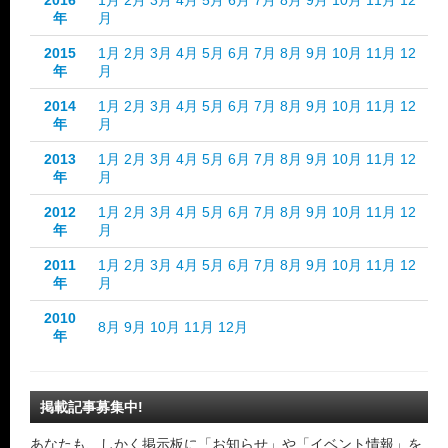
2016
1月
2月
3月
4月
5月
6月
7月
8月
9月
10月
11月
12
年
月
2015
1月
2月
3月
4月
5月
6月
7月
8月
9月
10月
11月
12
年
月
2014
1月
2月
3月
4月
5月
6月
7月
8月
9月
10月
11月
12
年
月
2013
1月
2月
3月
4月
5月
6月
7月
8月
9月
10月
11月
12
年
月
2012
1月
2月
3月
4月
5月
6月
7月
8月
9月
10月
11月
12
年
月
2011
1月
2月
3月
4月
5月
6月
7月
8月
9月
10月
11月
12
年
月
2010
8月
9月
10月
11月
12月
年
掲載記事募集中!
あなたも、しかく掲示板に「お知らせ」や「イベント情報」を