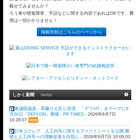
載せてみませんか？
ろう者や聴覚障害、手話などに関する内容であればOKです。費
用は一切かかりません！
掲載依頼はこちらのページから
しかく新聞
PAPER
衆議院議員・斉藤りえ氏ら登壇、「デフ×IT」をテーマに9
月26日『DEFCON』開催 - PR TIMES
-
2026年8月7日
10:28:07
NEW
日本コクレア、人工内耳に関するファクトシートを公開 難
聴と人工内耳への理解促進を目指し
-
2026年8月7日 10:09:03