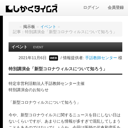
ログイン
会員登録
»
掲示板
»
イベント
»
記事：特別講演会「新型コロナウィルスについて知ろう」
イベント
EVENT
2021年11月6日
/ 情報提供者:
手話教師センター
様
WEB
特別講演会「新型コロナウィルスについて知ろう」
特定非営利活動法人手話教師センター主催
特別講演会のお知らせ
「新型コロナウィルスについて知ろう」
今や、新型コロナウイルスに関するニュースを目にしない日は
ないくらいですが、あまりにも情報が多すぎで混乱してしまう
こともあるのではないでしょうか。今回は医師の片倉和彦氏を