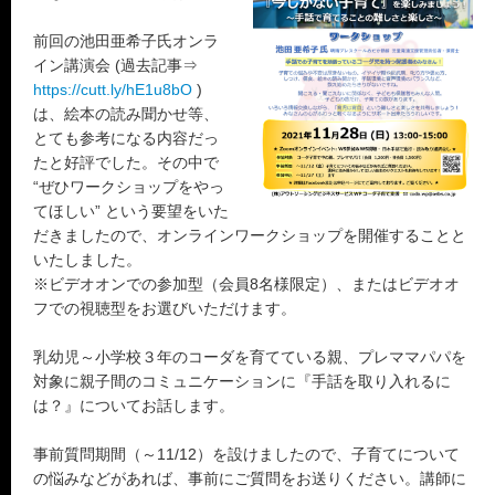
前回の池田亜希子氏オンラ
イン講演会 (過去記事⇒
https://cutt.ly/hE1u8bO
)
は、絵本の読み聞かせ等、
とても参考になる内容だっ
たと好評でした。その中で
“ぜひワークショップをやっ
てほしい” という要望をいた
だきましたので、オンラインワークショップを開催することと
いたしました。
※ビデオオンでの参加型（会員8名様限定）、またはビデオオ
フでの視聴型をお選びいただけます。
乳幼児～小学校３年のコーダを育てている親、プレママパパを
対象に親子間のコミュニケーションに『手話を取り入れるに
は？』についてお話します。
事前質問期間（～11/12）を設けましたので、子育てについて
の悩みなどがあれば、事前にご質問をお送りください。講師に