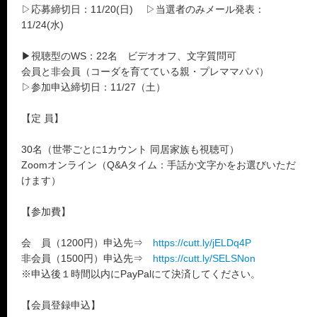
▷応募締切日：11/20(日) ▷当選者のみメール発表：
11/24(水)
▶視聴型のWS：22名 ビデオオフ、文字質問可
会員と非会員（コーダを育てている親・プレママパパ）
▷参加申込締切日：11/27（土）
【定 員】
30名（世帯ごとに1カウント 同居家族も視聴可）
Zoomオンライン（Q&Aタイム：手話か文字かをお選びいただ
けます）
【参加費】
会 員（1200円）申込先⇒
https://cutt.ly/jELDq4P
非会員（1500円）申込先⇒
https://cutt.ly/SELSNon
※申込後１時間以内にPayPalにて決済してください。
【会員登録申込】