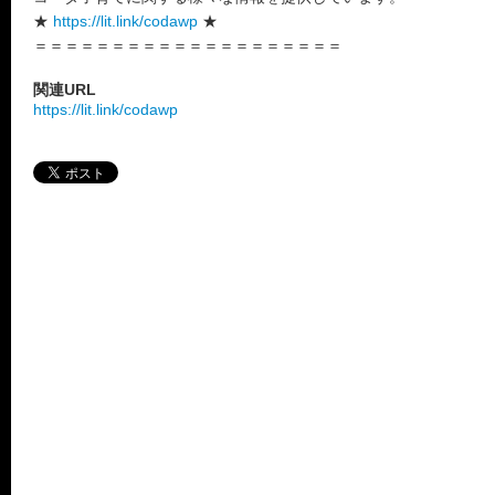
★
https://lit.link/codawp
★
＝＝＝＝＝＝＝＝＝＝＝＝＝＝＝＝＝＝＝＝
関連URL
https://lit.link/codawp