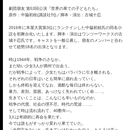
劇団朋友 第53回公演『世界の果ての子どもたち』
原作：中脇初枝(講談社刊)／脚本・演出：古城十忍
2016年に本屋大賞第3位にランクインした中脇初枝氏の同名小
説を初舞台化いたします。脚本・演出はワンツーワークスの古
城十忍氏です。キャストを一般公募し、朋友のメンバーと合わ
せて総勢18名の出演となります。
時は1944年、戦争のさなか。
まだ幼い少女3人が満州で出会う。
だが戦争によって、少女たちはバラバラに引き離される。
それぞれの日常はいとも簡単に崩れ去っていく。
しかも終戦を迎えてなお、過酷な毎日は終わらない。
暴力。差別。貧困。あっけなく失われていく命……。
生きていくことは、こんなにも辛いものなのか。
戦争の代償。社会の理不尽。時代の荒波……。
そして時は流れ流れて、40数年―。
3人は奇跡的に再会を果たす。
今では誰もがすっかり変わり果てていた。
「全部忘れないと、生きていけなかったのよ」と１人は言っ