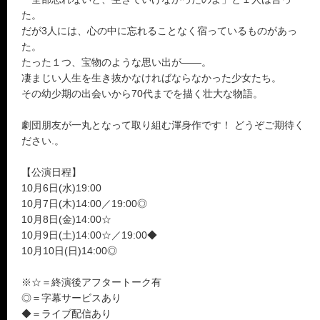
た。
だが3人には、心の中に忘れることなく宿っているものがあっ
た。
たった１つ、宝物のような思い出が――。
凄まじい人生を生き抜かなければならなかった少女たち。
その幼少期の出会いから70代までを描く壮大な物語。
劇団朋友が一丸となって取り組む渾身作です！ どうぞご期待く
ださい.。
【公演日程】
10月6日(水)19:00
10月7日(木)14:00／19:00◎
10月8日(金)14:00☆
10月9日(土)14:00☆／19:00◆
10月10日(日)14:00◎
※☆＝終演後アフタートーク有
◎＝字幕サービスあり
◆＝ライブ配信あり