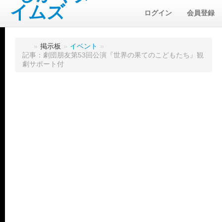
ログイン
会員登録
»
掲示板
»
イベント
»
記事：劇団朋友第53回公演『世界の果てのこどもたち』観
劇サポート付