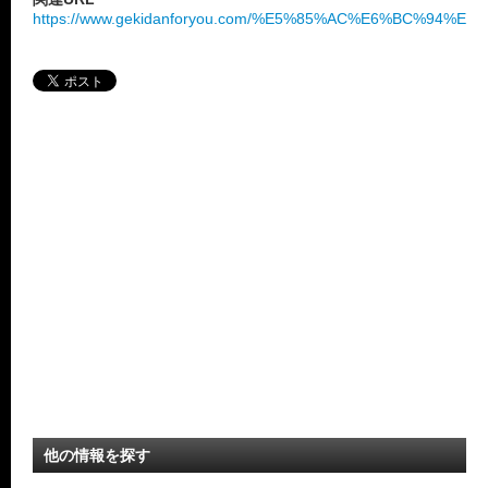
https://www.gekidanforyou.com/%E5%85%AC%E6%BC%94%E
他の情報を探す