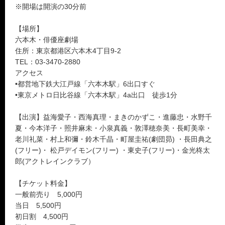
※開場は開演の30分前
【場所】
六本木・俳優座劇場
住所：東京都港区六本木4丁目9-2
TEL：03-3470-2880
アクセス
•都営地下鉄大江戸線「六本木駅」6出口すぐ
•東京メトロ日比谷線「六本木駅」4a出口 徒歩1分
【出演】益海愛子・西海真理・まきのかずこ・進藤忠・水野千
夏・今本洋子・照井麻未・小泉真義・敦澤穂奈美・長町美幸・
老川礼菜・村上和彌・鈴木千晶・町屋圭祐(劇団昴) ・長田典之
(フリー)・ 松戸デイモン(フリー) ・東史子(フリー)・金光柊太
郎(アクトレインクラブ）
【チケット料金】
一般前売り 5,000円
当日 5,500円
初日割 4,500円