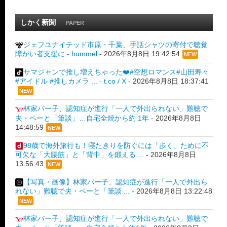
しかく新聞
PAPER
ジェフユナイテッド市原・千葉、手話シャツの寄付で聴覚
障がい者支援に - hummel
-
2026年8月8日 19:42:54
NEW
サマジャンで推し増えちゃった❤️#空想ロマンス#山田寿々
#アイドル #推しカメラ ... - t.co / X
-
2026年8月8日 18:37:41
NEW
林家パー子、認知症が進行「一人で外出られない」難聴で
夫・ペーと「筆談」…自宅全焼から約 1年
-
2026年8月8日
14:48:59
NEW
98歳で海外旅行も！寝たきりを防ぐには「歩く」ために不
可欠な「大腰筋」と「背中」を鍛える ...
-
2026年8月8日
13:56:43
NEW
【写真・画像】林家パー子、認知症が進行「一人で外出ら
れない」難聴で夫・ペーと「筆談 ...
-
2026年8月8日 13:22:48
NEW
林家パー子、認知症が進行「一人で外出られない」難聴で