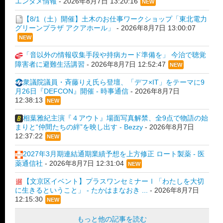
エンタメ情報
-
2026年8月7日 13:20:16
NEW
【8/1（土）開催】土木のお仕事ワークショップ「東北電力
グリーンプラザ アクアホール」
-
2026年8月7日 13:00:07
NEW
「音以外の情報収集手段や持病カード準備を」 今治で聴覚
障害者に避難生活講習
-
2026年8月7日 12:52:47
NEW
衆議院議員・斉藤りえ氏ら登壇、「デフ×IT」をテーマに9
月26日『DEFCON』開催 - 時事通信
-
2026年8月7日
12:38:13
NEW
相葉雅紀主演『４アウト』場面写真解禁、全9点で物語の始
まりと“仲間たちの絆”を映し出す - Bezzy
-
2026年8月7日
12:37:22
NEW
2027年3月期連結通期業績予想を上方修正 ロート製薬 - 医
薬通信社
-
2026年8月7日 12:31:04
NEW
【文京区イベント】プラスワンセミナーⅠ「わたしを大切
に生きるということ」 - たかはまなおき ...
-
2026年8月7日
12:15:30
NEW
もっと他の記事を読む