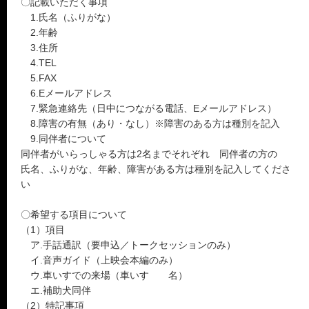
〇記載いただく事項
1.氏名（ふりがな）
2.年齢
3.住所
4.TEL
5.FAX
6.Eメールアドレス
7.緊急連絡先（日中につながる電話、Eメールアドレス）
8.障害の有無（あり・なし）※障害のある方は種別を記入
9.同伴者について
同伴者がいらっしゃる方は2名までそれぞれ 同伴者の方の
氏名、ふりがな、年齢、障害がある方は種別を記入してくださ
い
〇希望する項目について
（1）項目
ア.手話通訳（要申込／トークセッションのみ）
イ.音声ガイド（上映会本編のみ）
ウ.車いすでの来場（車いす 名）
エ.補助犬同伴
（2）特記事項