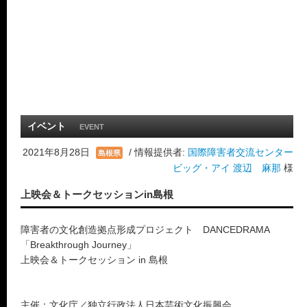
イベント
EVENT
2021年8月28日
/ 情報提供者:
国際障害者交流センター
島根県
ビッグ・アイ 渡辺 麻那
様
上映会＆トークセッションin島根
障害者の文化創造拠点形成プロジェクト DANCEDRAMA
「Breakthrough Journey」
上映会＆トークセッション in 島根
主催：文化庁／独立行政法人日本芸術文化振興会