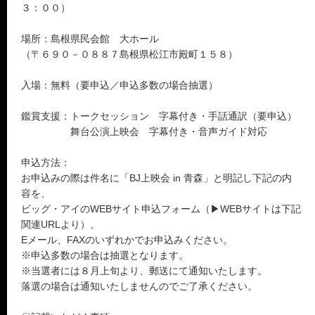
３：００）
場所：島根県民会館 大ホール
（〒６９０－０８８７島根県松江市殿町１５８）
入場：無料（要申込／申込多数の場合抽選）
鑑賞支援：トークセッション 字幕付き・手話通訳（要申込）
舞台公演上映会 字幕付き・音声ガイド対応
申込方法：
お申込みの際は件名に「BJ上映会 in 青森」と明記し下記の内
容を、
ビッグ・アイのWEBサイト申込フォーム（▶WEBサイトは下記
関連URLより）、
Eメール、FAXのいずれかでお申込みください。
※申込多数の場合は抽選となります。
※当選者には８月上旬より、郵送にて通知いたします。
落選の場合は通知いたしませんのでご了承ください。