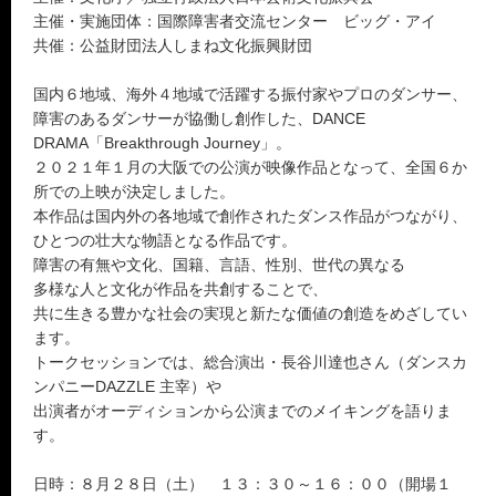
主催・実施団体：国際障害者交流センター ビッグ・アイ
共催：公益財団法人しまね文化振興財団
国内６地域、海外４地域で活躍する振付家やプロのダンサー、
障害のあるダンサーが協働し創作した、DANCE
DRAMA「Breakthrough Journey」。
２０２１年１月の大阪での公演が映像作品となって、全国６か
所での上映が決定しました。
本作品は国内外の各地域で創作されたダンス作品がつながり、
ひとつの壮大な物語となる作品です。
障害の有無や文化、国籍、言語、性別、世代の異なる
多様な人と文化が作品を共創することで、
共に生きる豊かな社会の実現と新たな価値の創造をめざしてい
ます。
トークセッションでは、総合演出・長谷川達也さん（ダンスカ
ンパニーDAZZLE 主宰）や
出演者がオーディションから公演までのメイキングを語りま
す。
日時：８月２８日（土） １３：３０～１６：００（開場１