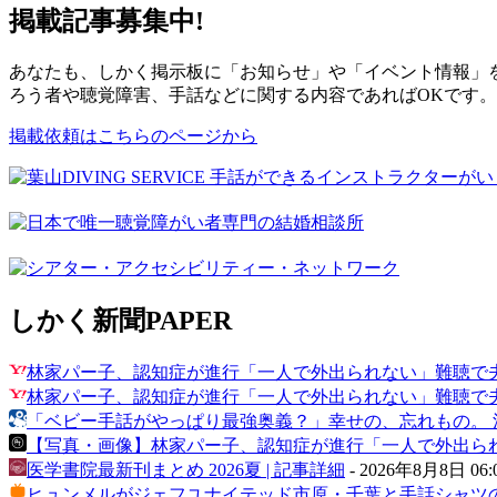
掲載記事募集中!
あなたも、しかく掲示板に「お知らせ」や「イベント情報」
ろう者や聴覚障害、手話などに関する内容であればOKです
掲載依頼はこちらのページから
しかく新聞
PAPER
林家パー子、認知症が進行「一人で外出られない」難聴で夫
林家パー子、認知症が進行「一人で外出られない」難聴で
「ベビー手話がやっぱり最強奥義？」幸せの、忘れもの。
【写真・画像】林家パー子、認知症が進行「一人で外出られな
医学書院最新刊まとめ 2026夏 | 記事詳細
-
2026年8月8日 06:0
ヒュンメルがジェフユナイテッド市原・千葉と手話シャツ