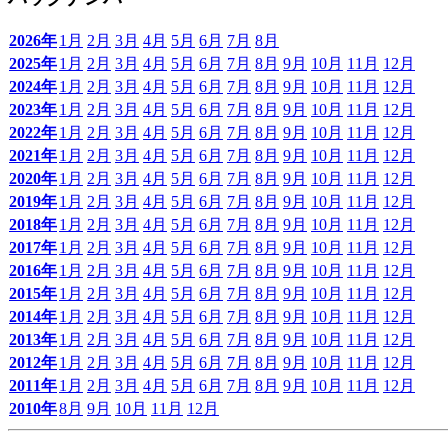
2026年
1月
2月
3月
4月
5月
6月
7月
8月
2025年
1月
2月
3月
4月
5月
6月
7月
8月
9月
10月
11月
12月
2024年
1月
2月
3月
4月
5月
6月
7月
8月
9月
10月
11月
12月
2023年
1月
2月
3月
4月
5月
6月
7月
8月
9月
10月
11月
12月
2022年
1月
2月
3月
4月
5月
6月
7月
8月
9月
10月
11月
12月
2021年
1月
2月
3月
4月
5月
6月
7月
8月
9月
10月
11月
12月
2020年
1月
2月
3月
4月
5月
6月
7月
8月
9月
10月
11月
12月
2019年
1月
2月
3月
4月
5月
6月
7月
8月
9月
10月
11月
12月
2018年
1月
2月
3月
4月
5月
6月
7月
8月
9月
10月
11月
12月
2017年
1月
2月
3月
4月
5月
6月
7月
8月
9月
10月
11月
12月
2016年
1月
2月
3月
4月
5月
6月
7月
8月
9月
10月
11月
12月
2015年
1月
2月
3月
4月
5月
6月
7月
8月
9月
10月
11月
12月
2014年
1月
2月
3月
4月
5月
6月
7月
8月
9月
10月
11月
12月
2013年
1月
2月
3月
4月
5月
6月
7月
8月
9月
10月
11月
12月
2012年
1月
2月
3月
4月
5月
6月
7月
8月
9月
10月
11月
12月
2011年
1月
2月
3月
4月
5月
6月
7月
8月
9月
10月
11月
12月
2010年
8月
9月
10月
11月
12月