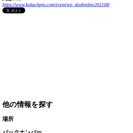
https://www.kokuchpro.com/event/wp_deafonline202108/
他の情報を探す
場所
バックナンバー