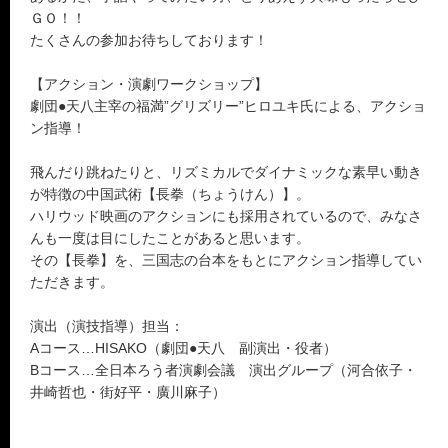
ＧＯ！！
たくさんの参加お待ちしております！
【アクション・演劇ワークショップ】
劇団●天八主宰の福満”グリズリー”ヒロユキ氏による、アクショ
ン指導！
飛んだり跳ねたりと、リズミカルでダイナミックな素早い動き
が特徴の中国武術【長拳（ちょうけん）】。
ハリウッド映画のアクションにも採用されているので、みなさ
んも一度は目にしたことがあると思います。
その【長拳】を、三国志の台本をもとにアクション指導してい
ただきます。
演出（演技指導）担当：
Aコース…HISAKO（劇団●天八 副演出・役者）
Bコース…全日本ろう者演劇会議 演出グループ（河合依子・
井崎哲也・街好平・廣川麻子）