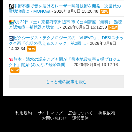
手術不要で音を届けるレーザー照射技術を開発、次世代の
難聴治療に - MONOist
-
2026年8月6日 15:20:48
NEW
8月22日（土）京都府京田辺市 市民公開講座（無料） 難聴
と認知症ー補聴器と聴覚 ...
-
2026年8月6日 15:12:39
NEW
ピクシーダストテクノロジーズの「VUEVO」、DE&Iスナッ
ク企画「会話の見えるスナック」第2回 ...
-
2026年8月6日
14:03:34
NEW
熊本・清水の認定こども園が「熊本地震災害支援プロジェ
クト」開始 (みんなの経済新聞 ...
-
2026年8月6日 13:12:16
NEW
もっと他の記事を読む
利用規約
サイトマップ
広告について
掲載依頼
お問い合わせ
運営団体