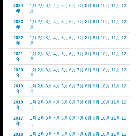
2024
1月
2月
3月
4月
5月
6月
7月
8月
9月
10月
11月
12
年
月
2023
1月
2月
3月
4月
5月
6月
7月
8月
9月
10月
11月
12
年
月
2022
1月
2月
3月
4月
5月
6月
7月
8月
9月
10月
11月
12
年
月
2021
1月
2月
3月
4月
5月
6月
7月
8月
9月
10月
11月
12
年
月
2020
1月
2月
3月
4月
5月
6月
7月
8月
9月
10月
11月
12
年
月
2019
1月
2月
3月
4月
5月
6月
7月
8月
9月
10月
11月
12
年
月
2018
1月
2月
3月
4月
5月
6月
7月
8月
9月
10月
11月
12
年
月
2017
1月
2月
3月
4月
5月
6月
7月
8月
9月
10月
11月
12
年
月
2016
1月
2月
3月
4月
5月
6月
7月
8月
9月
10月
11月
12