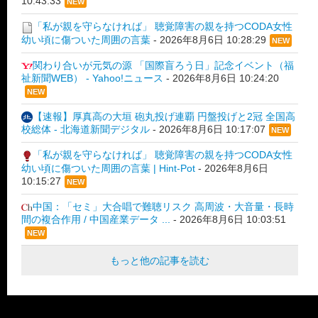
10:43:33
NEW
「私が親を守らなければ」 聴覚障害の親を持つCODA女性
幼い頃に傷ついた周囲の言葉
-
2026年8月6日 10:28:29
NEW
関わり合いが元気の源 「国際盲ろう日」記念イベント（福
祉新聞WEB） - Yahoo!ニュース
-
2026年8月6日 10:24:20
NEW
【速報】厚真高の大垣 砲丸投げ連覇 円盤投げと2冠 全国高
校総体 - 北海道新聞デジタル
-
2026年8月6日 10:17:07
NEW
「私が親を守らなければ」 聴覚障害の親を持つCODA女性
幼い頃に傷ついた周囲の言葉 | Hint-Pot
-
2026年8月6日
10:15:27
NEW
中国：「セミ」大合唱で難聴リスク 高周波・大音量・長時
間の複合作用 / 中国産業データ ...
-
2026年8月6日 10:03:51
NEW
もっと他の記事を読む