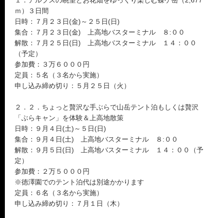
１．アルプスの眺望とお花畑をゆっくり楽しむ蝶ケ岳（2,677
ｍ）３日間
日時：７月２３日(金)～２５日(日)
集合：７月２３日(金) 上高地バスターミナル ８:００
解散：７月２５日(日) 上高地バスターミナル １４：００
（予定）
参加費：３万６０００円
定員：５名（３名から実施）
申し込み締め切り：５月２５日（火）
２．２．ちょっと贅沢な手ぶらで山岳テント泊もしくは贅沢
「ぶらキャン」を体験＆上高地散策
日時：９月４日(土)～５日(日)
集合：９月４日(土) 上高地バスターミナル ８:００
解散：９月５日(日) 上高地バスターミナル １４：００（予
定）
参加費：２万５０００円
※徳澤園でのテント泊代は別途かかります
定員：６名（３名から実施）
申し込み締め切り：７月１日（木）