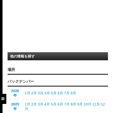
他の情報を探す
場所
バックナンバー
2026
1月
2月
3月
4月
5月
6月
7月
8月
年
2025
1月
2月
3月
4月
5月
6月
7月
8月
9月
10月
11月
12
年
月